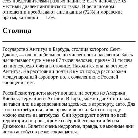
себя представителями разных наций. В быту используется
местный диалект английского языка. В религиозном
отношении преобладают англиканцы (72%) и моравские
братья, католики — 12%.
Столица
Государство Антигуа и Барбуда, столица которого Сент-
Джонс, — очень небольшое по численности населения. Здесь
насчитывают чуть менее 87 тысяч человек, причем 31 тысяча
из них сосредоточена в столице. Находится она на острове
Антигуа. На расстоянии почти 8 км от города расположен
международный аэропорт, но, к сожалению, с Россией
сообщения нет.
Российские туристы могут попасть на остров из Америки,
Канады, Германии и Англии. В город можно доехать только
на такси или на арендованном здесь же, в аэропорту, авто. Для
этого потребуются лишь права и деньги. Зато по городу
можно ездить на автобусах. Они курсируют почти по всей
территории острова, кроме северной его части и бухты
Дикенсона. Билеты очень недорогие, правда, в выходные дни
число автобусов резко сокращается.