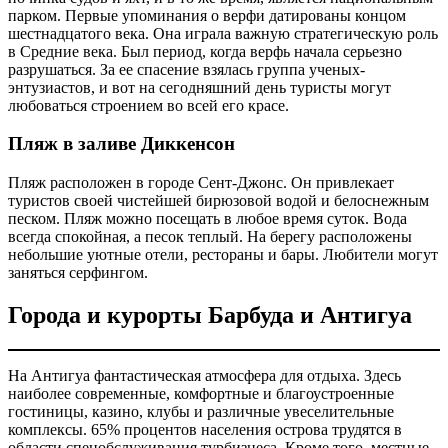
парком. Первые упоминания о верфи датированы концом
шестнадцатого века. Она играла важную стратегическую роль
в Средние века. Был период, когда верфь начала серьезно
разрушаться. За ее спасение взялась группа ученых-
энтузиастов, и вот на сегодняшний день туристы могут
любоваться строением во всей его красе.
Пляж в заливе Диккенсон
Пляж расположен в городе Сент-Джонс. Он привлекает
туристов своей чистейшей бирюзовой водой и белоснежным
песком. Пляж можно посещать в любое время суток. Вода
всегда спокойная, а песок теплый. На берегу расположены
небольшие уютные отели, рестораны и бары. Любители могут
заняться серфингом.
Города и курорты Барбуда и Антигуа
На Антигуа фантастическая атмосфера для отдыха. Здесь
наиболее современные, комфортные и благоустроенные
гостиницы, казино, клубы и различные увеселительные
комплексы. 65% процентов населения острова трудятся в
области спецобслуживания турбизнеса. Кроме того, местные