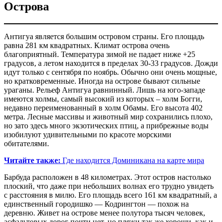
Острова
Антигуа является большим островом страны. Его площадь
равна 281 км квадратных. Климат острова очень
благоприятный. Температура зимой не падает ниже +25
градусов, а летом находится в пределах 30-33 градусов. Дожди
идут только с сентября по ноябрь. Обычно они очень мощные,
но кратковременные. Иногда на острове бывают сильные
ураганы. Рельеф Антигуа равнинный. Лишь на юго-западе
имеются холмы, самый высокий из которых – холм Богги,
недавно переименованный в холм Обамы. Его высота 402
метра. Лесные массивы и животный мир сохранились плохо,
но зато здесь много экзотических птиц, а прибрежные воды
изобилуют удивительными по красоте морскими
обитателями.
Читайте также:
Где находится Доминикана на карте мира
Барбуда расположен в 48 километрах. Этот остров настолько
плоский, что даже при небольших волнах его трудно увидеть
с расстояния в милю. Его площадь всего 161 км квадратный, а
единственный городишко — Кодрингтон — похож на
деревню. Живет на острове менее полутора тысяч человек,
асфальтовых дорог почти нет, но пляжи так же хороши, как и