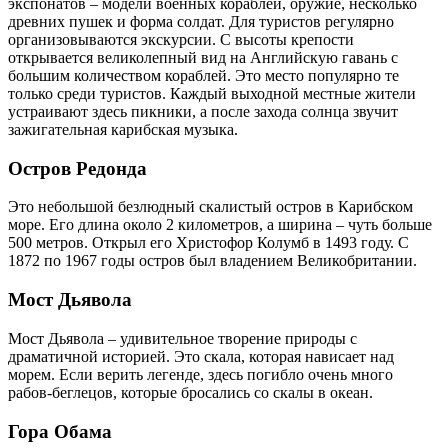
экспонатов – модели военных кораблей, оружие, несколько
древних пушек и форма солдат. Для туристов регулярно
организовываются экскурсии. С высоты крепости
открывается великолепный вид на Английскую гавань с
большим количеством кораблей. Это место популярно те
только среди туристов. Каждый выходной местные жители
устраивают здесь пикники, а после захода солнца звучит
зажигательная карибская музыка.
Остров Редонда
Это небольшой безлюдный скалистый остров в Карибском
море. Его длина около 2 километров, а ширина – чуть больше
500 метров. Открыл его Христофор Колумб в 1493 году. С
1872 по 1967 годы остров был владением Великобритании.
Мост Дьявола
Мост Дьявола – удивительное творение природы с
драматичной историей. Это скала, которая нависает над
морем. Если верить легенде, здесь погибло очень много
рабов-беглецов, которые бросались со скалы в океан.
Гора Обама