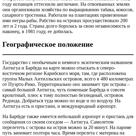
году испанцев оттеснили англичане. На отвоеванных землях
они организовали хозяйства по выращиванию табака, кокосов,
сахарного тростника. Работали на плантациях привезенные
ими негры-рабы. Рабство на островах просуществовало 200
лет и 2 года. Страна долго боролась за свою независимость и
наконец, в 1981 году, ее добилась.
Географическое положение
Государство с необычным и немного экзотическим названием
Антигуа и Барбуда на карте можно отыскать в северо-
восточном регионе Карибского моря, там, где расположена
группа Малых Антилльских островов, всего в 480 километрах
от Пуэрто-Рико. Территориально оно занимает три острова –
самый большой Антигуа, чуть поменьше Барбуда и совсем
крохотный, плюс к тому полностью безлюдный, островок
Редонда. Добраться туда можно по воде и по воздуху. На
Антигуа есть и пристани, и международный аэропорт.
На Барбуде также имеется небольшой аэропорт и пристань для
сообщения со своим соседом — Антигуа. Самолетом
перелететь с острова на остров можно за 20 минут. На пароме
путь занимает полтора часа. Время перелета с материка на