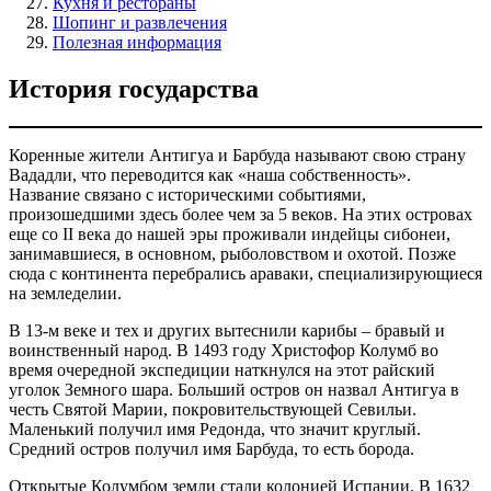
Кухня и рестораны
Шопинг и развлечения
Полезная информация
История государства
Коренные жители Антигуа и Барбуда называют свою страну
Вададли, что переводится как «наша собственность».
Название связано с историческими событиями,
произошедшими здесь более чем за 5 веков. На этих островах
еще со II века до нашей эры проживали индейцы сибонеи,
занимавшиеся, в основном, рыболовством и охотой. Позже
сюда с континента перебрались араваки, специализирующиеся
на земледелии.
В 13-м веке и тех и других вытеснили карибы – бравый и
воинственный народ. В 1493 году Христофор Колумб во
время очередной экспедиции наткнулся на этот райский
уголок Земного шара. Больший остров он назвал Антигуа в
честь Святой Марии, покровительствующей Севильи.
Маленький получил имя Редонда, что значит круглый.
Средний остров получил имя Барбуда, то есть борода.
Открытые Колумбом земли стали колонией Испании. В 1632