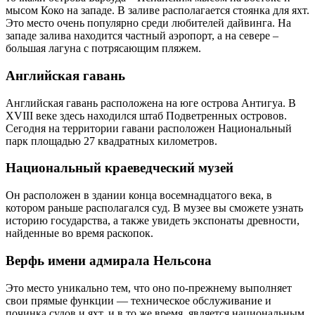
мысом Коко на западе. В заливе располагается стоянка для яхт.
Это место очень популярно среди любителей дайвинга. На
западе залива находится частный аэропорт, а на севере –
большая лагуна с потрясающим пляжем.
Английская гавань
Английская гавань расположена на юге острова Антигуа. В
XVIII веке здесь находился штаб Подветренных островов.
Сегодня на территории гавани расположен Национальный
парк площадью 27 квадратных километров.
Национальный краеведческий музей
Он расположен в здании конца восемнадцатого века, в
котором раньше располагался суд. В музее вы сможете узнать
историю государства, а также увидеть экспонаты древности,
найденные во время раскопок.
Верфь имени адмирала Нельсона
Это место уникально тем, что оно по-прежнему выполняет
свои прямые функции — техническое обслуживание и
починка судов и яхт, и в то же время, является национальным