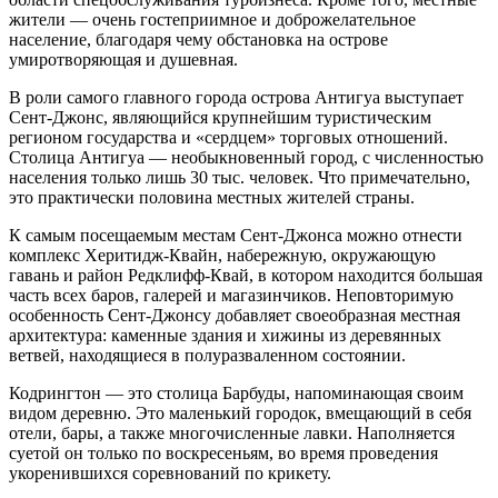
жители — очень гостеприимное и доброжелательное
население, благодаря чему обстановка на острове
умиротворяющая и душевная.
В роли самого главного города острова Антигуа выступает
Сент-Джонс, являющийся крупнейшим туристическим
регионом государства и «сердцем» торговых отношений.
Столица Антигуа — необыкновенный город, с численностью
населения только лишь 30 тыс. человек. Что примечательно,
это практически половина местных жителей страны.
К самым посещаемым местам Сент-Джонса можно отнести
комплекс Херитидж-Квайн, набережную, окружающую
гавань и район Редклифф-Квай, в котором находится большая
часть всех баров, галерей и магазинчиков. Неповторимую
особенность Сент-Джонсу добавляет своеобразная местная
архитектура: каменные здания и хижины из деревянных
ветвей, находящиеся в полуразваленном состоянии.
Кодрингтон — это столица Барбуды, напоминающая своим
видом деревню. Это маленький городок, вмещающий в себя
отели, бары, а также многочисленные лавки. Наполняется
суетой он только по воскресеньям, во время проведения
укоренившихся соревнований по крикету.