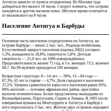
Антигуа зависит от пункта отправления. Из Москвы туда
добираться без малого 16 часов. Следует помнить, что острова
находятся в другом часовом поясе. Местное время отличается
от московского на 8 часов.
Население Антигуа и Барбуды
Основная часть населения сосредоточена на Антигуа, на
острове Барбуда — менее 2 тыс. чел., Редонда необитаема.
Естественный прирост населения (оценка 2002) составил
1,3%, рождаемость 18,8%, смертность 5,8%. Детская
смертность — 21,6 чел. на 1000 новорождённых.
Продолжительность жизни 71 год, в т.ч. женщин 73,5, мужчин
68,7. На 99 мужчин приходится 100 женщин.
Возрастная структура: 0—14 лет — 28%, 15—64 года —
67,3%, 65 лет и старше — 4,7%. Доля городского населения
37,1%. Уровень грамотности взрослого населения равен 95%.
89% жителей — потомки африканских рабов, прослойка
мулатов незначительна. Белые представлены выходцами из
Великобритании, Португалии, Сирии и Ливана. В 1995 после
извержения вулкана на Монтсеррате в Антигуа и Барбуде с
него переселилось 3 тыс. чел. Жители двух островов ощущают