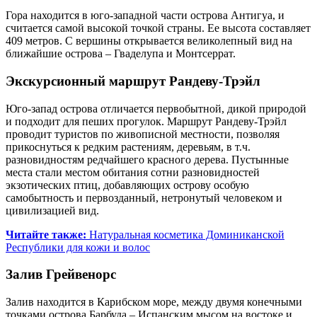
Гора находится в юго-западной части острова Антигуа, и
считается самой высокой точкой страны. Ее высота составляет
409 метров. С вершины открывается великолепный вид на
ближайшие острова – Гваделупа и Монтсеррат.
Экскурсионный маршрут Рандеву-Трэйл
Юго-запад острова отличается первобытной, дикой природой
и подходит для пеших прогулок. Маршрут Рандеву-Трэйл
проводит туристов по живописной местности, позволяя
прикоснуться к редким растениям, деревьям, в т.ч.
разновидностям редчайшего красного дерева. Пустынные
места стали местом обитания сотни разновидностей
экзотических птиц, добавляющих острову особую
самобытность и первозданный, нетронутый человеком и
цивилизацией вид.
Читайте также:
Натуральная косметика Доминиканской
Республики для кожи и волос
Залив Грейвенорс
Залив находится в Карибском море, между двумя конечными
точками острова Барбуда – Испанским мысом на востоке и