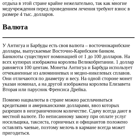
отдыха в этой стране крайне нежелательно, так как многие
медучреждения перед проведением лечения требуют взнос в
размере 4 тыс. долларов.
Валюта
У Антигуа и Барбуды есть своя валюта – восточнокарибские
доллары, выпускаемые Восточно-Карибским банком.
Банкноты существуют номинацией от 1 до 100 долларов. На
всех купюрах изображена королева Великобритании. 1 доллар
равняется 100 центам. Монеты Антигуа и Барбуда использует
отчеканенные из алюминиевых и медно-никелевых сплавов.
Они отличаются по диаметру и весу. На одной стороне монет
указан номинал, а на другой изображена королева Елизавета
Вторая или парусник Френсиса Дрейка.
Помимо нацвалюты в стране можно расплачиваться
кредитками и американскими долларами, ввоз которых
разрешен в неограниченном количестве. Сдачу всегда дают в
местной валюте. По неписанному закону при оплате услуг
носильщика, таксиста, горничных и официантов положено
оставлять чаевые, поэтому мелочь в кармане всегда может
пригодиться.