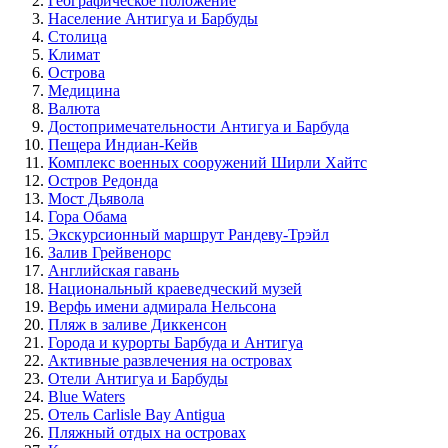
Географическое положение
Население Антигуа и Барбуды
Столица
Климат
Острова
Медицина
Валюта
Достопримечательности Антигуа и Барбуда
Пещера Индиан-Кейв
Комплекс военных сооружений Ширли Хайтс
Остров Редонда
Мост Дьявола
Гора Обама
Экскурсионный маршрут Рандеву-Трэйл
Залив Грейвенорс
Английская гавань
Национальный краеведческий музей
Верфь имени адмирала Нельсона
Пляж в заливе Диккенсон
Города и курорты Барбуда и Антигуа
Активные развлечения на островах
Отели Антигуа и Барбуды
Blue Waters
Отель Carlisle Bay Antigua
Пляжный отдых на островах