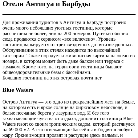
Отели Антигуа и Барбуды
Для проживания туристов в Антигуа и Барбуду построено
очень много небольших уютных гостиниц, которые
рассчитаны не более, чем на 200 номеров. Путевки обычно
сюда продаются с сервисом «все включено». Уровень
гостиниц варьируется от трехзвездочных до пятизвездочных.
Обслуживание в этих отелях находится по высочайшей
категории. Также порадует и живописная картина на океан из
номера, в котором может быть даже балкон или терраса с
гамаком. Кроме того, на территории гостиницы бывают
общеоздоровительные базы с бассейнами.
Больших гостиниц на этих островах почти нет.
Blue Waters
Остров Антигуа — это одно из прекраснейших мест на Земле,
на котором есть и яркое солнце на бирюзовом небосводе, и
белые песчаные берега у лазурных вод. И без того
захватывающие чувства от отдыха, дополнит гостиница Blue
Waters resort со своим тропическим садом, который растянулся
на 69 000 м2. А его освежающие бассейны взбодрят в любую
жару. Яркие эмоции проявят и растущие здесь пальмы, и