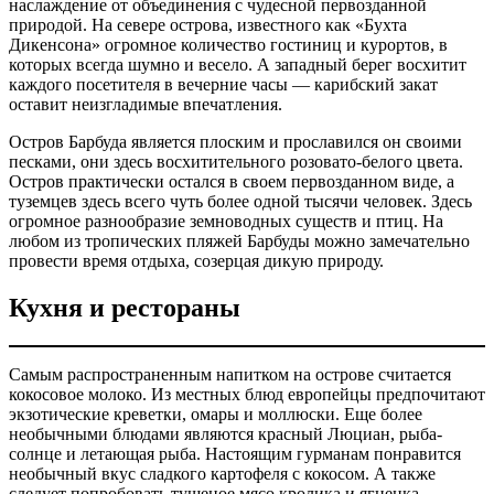
наслаждение от объединения с чудесной первозданной
природой. На севере острова, известного как «Бухта
Дикенсона» огромное количество гостиниц и курортов, в
которых всегда шумно и весело. А западный берег восхитит
каждого посетителя в вечерние часы — карибский закат
оставит неизгладимые впечатления.
Остров Барбуда является плоским и прославился он своими
песками, они здесь восхитительного розовато-белого цвета.
Остров практически остался в своем первозданном виде, а
туземцев здесь всего чуть более одной тысячи человек. Здесь
огромное разнообразие земноводных существ и птиц. На
любом из тропических пляжей Барбуды можно замечательно
провести время отдыха, созерцая дикую природу.
Кухня и рестораны
Самым распространенным напитком на острове считается
кокосовое молоко. Из местных блюд европейцы предпочитают
экзотические креветки, омары и моллюски. Еще более
необычными блюдами являются красный Люциан, рыба-
солнце и летающая рыба. Настоящим гурманам понравится
необычный вкус сладкого картофеля с кокосом. А также
следует попробовать тушеное мясо кролика и ягненка.