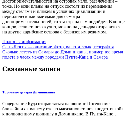
Достопримечательностей на островах мало, развлечений –
тоже. Но если планы на отпуск состоят из перемещения
между отелями и пляжем в условиях цивилизации и
периодическими выездами для осмотра
достопримечательностей, то эта страна вам подойдет. В конце
концов, если станет скучно, можно на день-два отправиться
на другие карибские острова с безвизовым режимом.
Полезная информация
Навигация
Сент-Люсия ― описание, фото, валюта, язык, география
Сколько лететь из Самары до Доминиканы, примерное время
по
полета в часах между городами Пунта-Кана и Самара
записям
Связанные записи
Торговые центры Доминиканы
Содержание Куда отправляться на шопинг Посещение
ближайших к вашему отелю магазинов станет «подготовкой»
к полноценному шопингу в Доминикане. В Пунта-Кане…