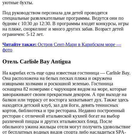
уютные бухты.
Под руководством персонала для детей проводятся
специальные развлекательные программы. Ведутся они по
будням с 10:30 до 12:30. В программы входят конкурсы, игры
на пляже, сноркелинг и много других забав. Возраст детей
ограничен: 5-12 лет.
Читайте также:
Остров Сент-Мари в Карибском море —
фото
Отель Carlisle Bay Antigua
На карибах есть еще одна известная гостиница — Carlisle Bay.
Она расположена на белых песках пляжа и окружена
изящными холмами и роскошной зеленью. Гостиница
оснащена 82 номерами с чарующим видом на море, которые
завораживают своим прекрасным декором. А при выходе на
балкон или террасу от восторга захватывает дух. Также здесь
находятся детский клуб, зал для йоги, девять теннисных
кортов, библиотека и три ресторана. Недавно построенный
ресторан с отличной итальянской кухней богат на выбор
различной пиццы и других итальянских блюд. После
обильного ужина жильцы отеля могут получить удовольствие
от бесплатных водных видов спорта либо насладиться SPA-