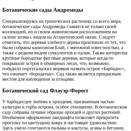
Ботанические сады Андромеды
Специализируясь на тропических растениях со всего мира,
ботанические сады Андромеды славятся не только своей
коллекцией, но и своим живописным расположением на
склоне холма с видом на Атлантический океан. Следует
отметить, что деревья хлебного дерева произошли от тех, что
были собраны капитаном Блай, с мятежной известностью, а
также с редким видом суккулентов и пальм. Также интересны
крупные бородатые фиговые деревья, которые когда-то
покрывали остров в обширных лесах, что, возможно,
побудило португальских моряков назвать остров «Барбадос»,
что означает «бородатые». Сад также является прекрасным
местом для наблюдения за птицами.
Ботанический сад Флауэр-Форест
У барбадосцев любовь к орхидеям, признанным частью
культуры и герба острова, особое отношение. В ботаническом
саду собраны лучшие образцы орхидей и других растений.
Необычное оформление ландшафта позволяет превратить
прогулку по цветущему ковру в настоящее удовольствие.
Здесь умело сочетаются пальмы и кактусы, агавы и бегонии,