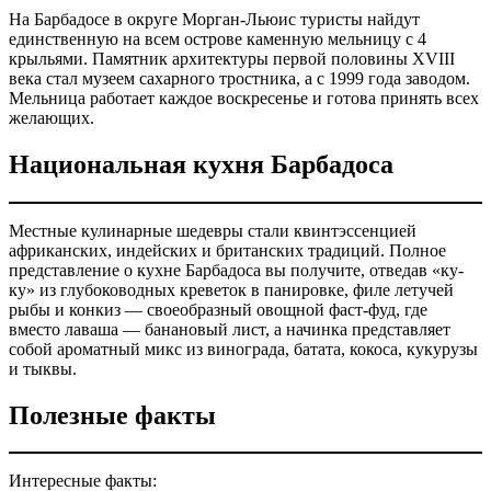
На Барбадосе в округе Морган-Льюис туристы найдут
единственную на всем острове каменную мельницу с 4
крыльями. Памятник архитектуры первой половины XVIII
века стал музеем сахарного тростника, а с 1999 года заводом.
Мельница работает каждое воскресенье и готова принять всех
желающих.
Национальная кухня Барбадоса
Местные кулинарные шедевры стали квинтэссенцией
африканских, индейских и британских традиций. Полное
представление о кухне Барбадоса вы получите, отведав «ку-
ку» из глубоководных креветок в панировке, филе летучей
рыбы и конкиз — своеобразный овощной фаст-фуд, где
вместо лаваша — банановый лист, а начинка представляет
собой ароматный микс из винограда, батата, кокоса, кукурузы
и тыквы.
Полезные факты
Интересные факты: