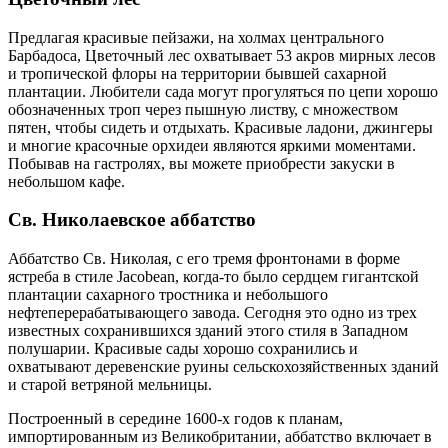
Предлагая красивые пейзажи, на холмах центрального
Барбадоса, Цветочный лес охватывает 53 акров мирных лесов
и тропической флоры на территории бывшей сахарной
плантации. Любители сада могут прогуляться по цепи хорошо
обозначенных троп через пышную листву, с множеством
пятен, чтобы сидеть и отдыхать. Красивые ладони, джингеры
и многие красочные орхидеи являются яркими моментами.
Побывав на гастролях, вы можете приобрести закуски в
небольшом кафе.
Св. Николаевское аббатство
Аббатство Св. Николая, с его тремя фронтонами в форме
ястреба в стиле Jacobean, когда-то было сердцем гигантской
плантации сахарного тростника и небольшого
нефтеперерабатывающего завода. Сегодня это одно из трех
известных сохранившихся зданий этого стиля в Западном
полушарии. Красивые сады хорошо сохранились и
охватывают деревенские руины сельскохозяйственных зданий
и старой ветряной мельницы.
Построенный в середине 1600-х годов к планам,
импортированным из Великобритании, аббатство включает в