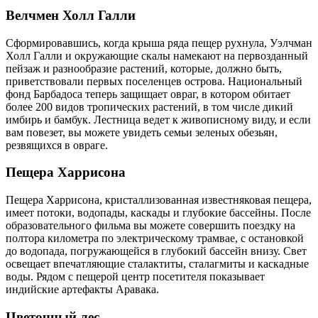
Велчмен Холл Галли
Сформировавшись, когда крыша ряда пещер рухнула, Уэлчман
Холл Галли и окружающие скалы намекают на первозданный
пейзаж и разнообразие растений, которые, должно быть,
приветствовали первых поселенцев острова. Национальный
фонд Барбадоса теперь защищает овраг, в котором обитает
более 200 видов тропических растений, в том числе дикий
имбирь и бамбук. Лестница ведет к живописному виду, и если
вам повезет, вы можете увидеть семьи зеленых обезьян,
резвящихся в овраге.
Пещера Харрисона
Пещера Харрисона, кристаллизованная известняковая пещера,
имеет потоки, водопады, каскады и глубокие бассейны. После
образовательного фильма вы можете совершить поездку на
полтора километра по электрическому трамвае, с остановкой
до водопада, погружающейся в глубокий бассейн внизу. Свет
освещает впечатляющие сталактиты, сталагмиты и каскадные
воды. Рядом с пещерой центр посетителя показывает
индийские артефакты Аравака.
Цветочный лес