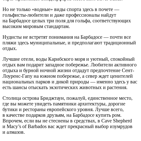
Но не только «водные» виды спорта здесь в почете —
гольфисты-любители и даже профессионалы найдут
на Барбадосе целых три поля для гольфа, соответствующих
высоким мировым стандартам.
Нудисты не встретят понимания на Барбадосе — почти все
пляжи здесь муниципальные, и предполагают традиционный
отдых.
Лучшие отели, воды Карибского моря и уютный, спокойный
отдых вам подарит западное побережье. Любители активного
отдыха и бурной ночной жизни отдадут предпочтение Сент-
Лоуренс-Гапу на южном побережье, а север ждет ценителей
национальных парков и дикой природы — именно здесь у вас
есть шансы отыскать экзотических животных и растения.
Столица острова Бриджтаун, пожалуй, единственное место,
где вы можете увидеть памятники архитектуры, дорогие
бутики и рестораны европейского уровня. Лучше всего,
в качестве подарков друзьям, на Барбадосе купить ром.
Впрочем, если вы не стеснены в средствах, в Cave Shepherd
и Macy’s of Barbados вас ждет прекрасный выбор изумрудов
и алмазов.