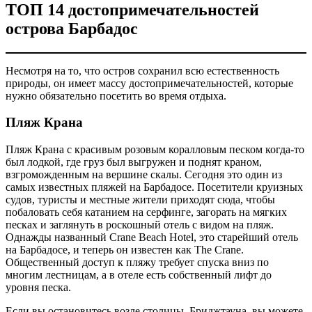
ТОП 14 достопримечательностей
острова Барбадос
Несмотря на то, что остров сохранил всю естественность
природы, он имеет массу достопримечательностей, которые
нужно обязательно посетить во время отдыха.
Пляж Крана
Пляж Крана с красивым розовым коралловым песком когда-то
был лодкой, где груз был выгружен и поднят краном,
взгроможденным на вершине скалы. Сегодня это один из
самых известных пляжей на Барбадосе. Посетители круизных
судов, туристы и местные жители приходят сюда, чтобы
побаловать себя катанием на серфинге, загорать на мягких
песках и заглянуть в роскошный отель с видом на пляж.
Однажды названный Crane Beach Hotel, это старейший отель
на Барбадосе, и теперь он известен как The Crane.
Общественный доступ к пляжу требует спуска вниз по
многим лестницам, а в отеле есть собственный лифт до
уровня песка.
Если вы остановитесь возле столицы, Бриджтауна, вы можете