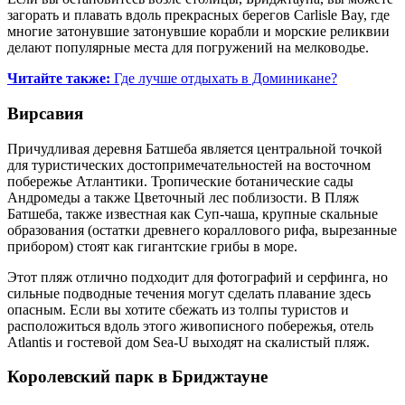
загорать и плавать вдоль прекрасных берегов Carlisle Bay, где
многие затонувшие затонувшие корабли и морские реликвии
делают популярные места для погружений на мелководье.
Читайте также:
Где лучше отдыхать в Доминикане?
Вирсавия
Причудливая деревня Батшеба является центральной точкой
для туристических достопримечательностей на восточном
побережье Атлантики. Тропические ботанические сады
Андромеды а также Цветочный лес поблизости. В Пляж
Батшеба, также известная как Суп-чаша, крупные скальные
образования (остатки древнего кораллового рифа, вырезанные
прибором) стоят как гигантские грибы в море.
Этот пляж отлично подходит для фотографий и серфинга, но
сильные подводные течения могут сделать плавание здесь
опасным. Если вы хотите сбежать из толпы туристов и
расположиться вдоль этого живописного побережья, отель
Atlantis и гостевой дом Sea-U выходят на скалистый пляж.
Королевский парк в Бриджтауне