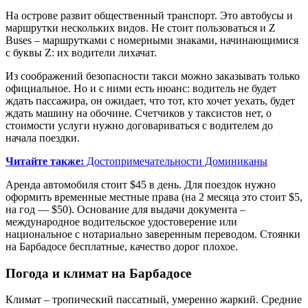
На острове развит общественный транспорт. Это автобусы и
маршрутки нескольких видов. Не стоит пользоваться и Z
Buses – маршрутками с номерными знаками, начинающимися
с буквы Z: их водители лихачат.
Из соображений безопасности такси можно заказывать только
официальное. Но и с ними есть нюанс: водитель не будет
ждать пассажира, он ожидает, что тот, кто хочет уехать, будет
ждать машину на обочине. Счетчиков у таксистов нет, о
стоимости услуги нужно договариваться с водителем до
начала поездки.
Читайте также:
Достопримечательности Доминиканы
Аренда автомобиля стоит $45 в день. Для поездок нужно
оформить временные местные права (на 2 месяца это стоит $5,
на год — $50). Основание для выдачи документа –
международное водительское удостоверение или
национальное с нотариально заверенным переводом. Стоянки
на Барбадосе бесплатные, качество дорог плохое.
Погода и климат на Барбадосе
Климат – тропический пассатный, умеренно жаркий. Средние