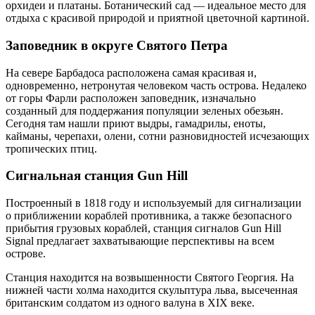
орхидеи и платаны. Ботанический сад — идеальное место для
отдыха с красивой природой и приятной цветочной картиной.
Заповедник в округе Святого Петра
На севере Барбадоса расположена самая красивая и,
одновременно, нетронутая человеком часть острова. Недалеко
от горы Фарли расположен заповедник, изначально
созданный для поддержания популяции зеленых обезьян.
Сегодня там нашли приют выдры, гамадрилы, еноты,
кайманы, черепахи, олени, сотни разновидностей исчезающих
тропических птиц.
Сигнальная станция Gun Hill
Построенный в 1818 году и используемый для сигнализации
о приближении кораблей противника, а также безопасного
прибытия грузовых кораблей, станция сигналов Gun Hill
Signal предлагает захватывающие перспективы на всем
острове.
Станция находится на возвышенности Святого Георгия. На
нижней части холма находится скульптура льва, высеченная
британским солдатом из одного валуна в XIX веке.