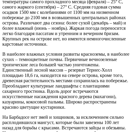
температуры самого прохладного месяца (февраля) – 25° С,
самого жаркого (сентября) – 27° С. Средняя годовая сумма
осадков 1500 мм с колебаниями от 1100 мм на низменном
побережье до 2100 мм в возвышенных центральных районах
острова. Различают два сезона: более сухой (декабрь – май) и
более влажный (июнь – ноябрь). Жаркая погода переносится
легко благодаря пассатам и утренним и вечерним бризам.
Крупных рек на острове нет, но имеются немногочисленные
карстовые источники.
В наиболее влажных условия развиты красноземы, в наиболее
сухих – темноцветные почвы. Первичные вечнозеленые
тропические леса большей частью уничтожены.
Единственный лесной массив – резерват Тернес-Холл
площадью 18,6 га, находится на севере острова, кроме того,
древесная растительность местами сохранилась на побережье.
Преобладают культурные ландшафты с плантациями
сахарного тростника. Вдоль дорог встречаются
искусственные насаждения красного дерева (махагони),
казуарины, кокосовой пальмы. Широко распространены
красиво цветущие кустарники.
На Барбадосе нет змей и хищников, за исключением сильно
расплодившихся мангуст, которые были завезены 100 лет
назад для борьбы с крысами. Встречаются зайцы и обезьяны.