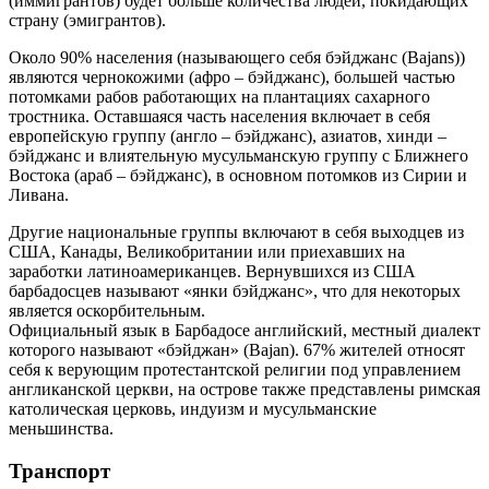
(иммигрантов) будет больше количества людей, покидающих
страну (эмигрантов).
Около 90% населения (называющего себя бэйджанс (Bajans))
являются чернокожими (афро – бэйджанс), большей частью
потомками рабов работающих на плантациях сахарного
тростника. Оставшаяся часть населения включает в себя
европейскую группу (англо – бэйджанс), азиатов, хинди –
бэйджанс и влиятельную мусульманскую группу с Ближнего
Востока (араб – бэйджанс), в основном потомков из Сирии и
Ливана.
Другие национальные группы включают в себя выходцев из
США, Канады, Великобритании или приехавших на
заработки латиноамериканцев. Вернувшихся из США
барбадосцев называют «янки бэйджанс», что для некоторых
является оскорбительным.
Официальный язык в Барбадосе английский, местный диалект
которого называют «бэйджан» (Bajan). 67% жителей относят
себя к верующим протестантской религии под управлением
англиканской церкви, на острове также представлены римская
католическая церковь, индуизм и мусульманские
меньшинства.
Транспорт