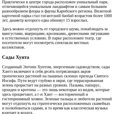
Практически в центре города расположен уникальный парк,
отличающийся уникальным ландшафтом и самым большим
разнообразием флоры и фауны Карибского региона. Визитной
карточной парка стал гигантский баобаб возрастом более 1000
лет, диаметр которого едва обнимут 15 взрослых.
Здесь можно отдохнуть от городского шума, понаблюдать за
мангустами, ящерицами, кроликами, древесными лягушками
в естественных условиях. В парке расположен театр, где
посетители могут посмотреть спектакли местных
коллективов.
Сады Хунта
Созданный Энтони Хунтом, энергичным садоводством, сады
Хантэ включают в себя десять потрясающих акров
тропических растений на пышных склонах прихода Святого
Иосифа. Пути ведут глубоко в овраг, где террасированная
зелень прорастает на разных уровнях. Пальмы, папирус,
орхидеи и кротоны — это лишь некоторые из видов, которые
здесь процветают, а г-н Хант — восторженный и
гостеприимный хозяин. Зеленые пальцы и любители растений
могут отдохнуть на стратегически расположенных скамейках
и полюбоваться садами, в то время как классическая музыка
взлетает в воздух.