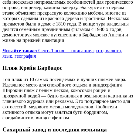
себя несколько неприемлемых особенностей для тропического
острова, например, камины наверху. Экскурсия на первом
этаже объясняет прекрасную коллекцию мебели, многие из
которых сделаны из красного дерева и тростника. Несколько
предметов были в доме с 1810 года. В конце тура владельцы
делятся семейным праздничным фильмом с 1930-х годов,
демонстрируя морское путешествие в Барбадос из Англии и
жизнь на прежней плантации.
Читайте также:
Сент-Люсия ― описание, фото, валюта,
язык, география
Пляж Крейн Барбадос
Топ пляж из 10 самых посещаемых и лучших пляжей мира.
Идеальное место для спокойного отдыха и виндсерфинга.
Широкий пляж с белым песком, кокосовой рощей и
прозрачной водой — будто ожившая в реальности картинка из
глянцевого журнала или рекламы. Это популярное место для
фотосессий, медового месяца молодоженов. Любители
активного отдыха могут заняться буги-бордингом,
фридайвингом, виндсерфингом.
Сахарный завод и последняя мельница