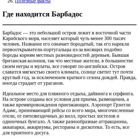
Полезные факты
Где находится Барбадос
Барбадос — это небольшой остров лежит в восточной части
Карибского моря, населяет который чуть менее 300 тысяч
человек. Название его означает бородатый, так его нарекли
первооткрыватели-португальцы из-за висящих подобно
бороды корням местных разновидностей деревьев. Бывшая
британская колония, так что местные жители, в большинстве
своем негры и мулаты, все говорят по-английски. Остров
славится мягкостью своего климата, солнце светит тут почти
круглый год, за исключением краткого сезона дождей. Правда,
иногда страдает от ураганов.
Идеальное место для пляжного отдыха, дайвинга и серфинга.
На острове созданы все условия для приема, размещения, а
также времяпровождения приезжающих. Аэропорт Грэнтли
Адамс, принимающий рейсы со всего мира, многочисленные
отели, от пятизвездочных до вилл, простых хостелов и
одиночных бунгало. А также разнообразные аттракционы,
аквапарки, аквариумы, рестораны и дискотеки. То есть, все
для приятного досуга.