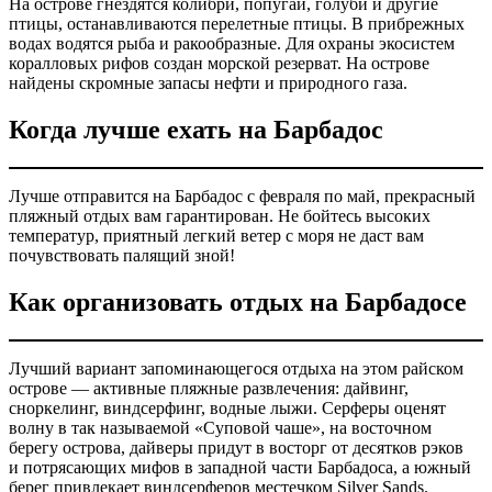
На острове гнездятся колибри, попугаи, голуби и другие
птицы, останавливаются перелетные птицы. В прибрежных
водах водятся рыба и ракообразные. Для охраны экосистем
коралловых рифов создан морской резерват. На острове
найдены скромные запасы нефти и природного газа.
Когда лучше ехать на Барбадос
Лучше отправится на Барбадос с февраля по май, прекрасный
пляжный отдых вам гарантирован. Не бойтесь высоких
температур, приятный легкий ветер с моря не даст вам
почувствовать палящий зной!
Как организовать отдых на Барбадосе
Лучший вариант запоминающегося отдыха на этом райском
острове — активные пляжные развлечения: дайвинг,
сноркелинг, виндсерфинг, водные лыжи. Серферы оценят
волну в так называемой «Суповой чаше», на восточном
берегу острова, дайверы придут в восторг от десятков рэков
и потрясающих мифов в западной части Барбадоса, а южный
берег привлекает виндсерферов местечком Silver Sands.