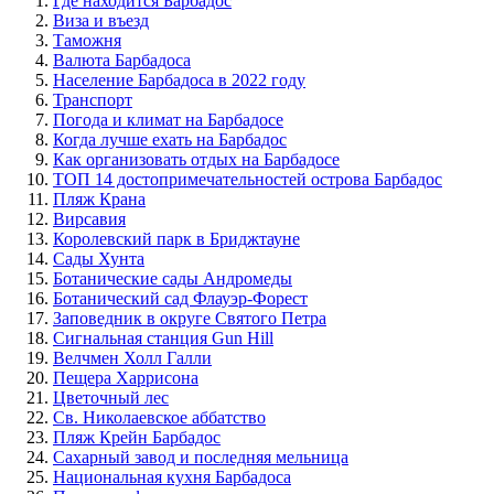
Где находится Барбадос
Виза и въезд
Таможня
Валюта Барбадоса
Население Барбадоса в 2022 году
Транспорт
Погода и климат на Барбадосе
Когда лучше ехать на Барбадос
Как организовать отдых на Барбадосе
ТОП 14 достопримечательностей острова Барбадос
Пляж Крана
Вирсавия
Королевский парк в Бриджтауне
Сады Хунта
Ботанические сады Андромеды
Ботанический сад Флауэр-Форест
Заповедник в округе Святого Петра
Сигнальная станция Gun Hill
Велчмен Холл Галли
Пещера Харрисона
Цветочный лес
Св. Николаевское аббатство
Пляж Крейн Барбадос
Сахарный завод и последняя мельница
Национальная кухня Барбадоса