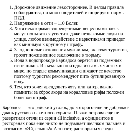
Дорожное движение левостороннее. В целом правила
соблюдаются, но много водителей игнорируют нормы
ПДД.
Напряжение в сети – 110 Вольт.
Хотя некоторыми запрещенными веществами здесь
могут попытаться угостить даже незнакомые люди на
улице, любое взаимодействие с наркотиками приведет
как минимум к крупному штрафу.
За однополые отношения мужчинам, включая туристов,
грозит пожизненное заключение в тюрьму.
Вода в водопроводе Барбадоса берется из подземных
источников. Изначально она одна из самых чистых в
мире, но старые коммуникации снижают ее качество,
поэтому туристам рекомендуют пить бутилированную
воду.
Тем, кто хочет арендовать яхту или катер, важно
помнить: за сброс якоря на коралловые рифы положен
большой штраф.
Барбадос — это райский уголок, до которого еще не добралась
длань русского пакетного туриста. Пляжи острова еще не
развратили отели из серии all inclusive, а официантов в
ресторанах пока еще никто не подзывает щелчком пальцев и
возгласом: «Эй, слышь!» А значит, раствориться среди