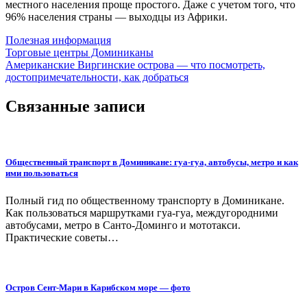
местного населения проще простого. Даже с учетом того, что
96% населения страны — выходцы из Африки.
Полезная информация
Навигация
Торговые центры Доминиканы
Американские Виргинские острова — что посмотреть,
по
достопримечательности, как добраться
записям
Связанные записи
Общественный транспорт в Доминикане: гуа-гуа, автобусы, метро и как
ими пользоваться
Полный гид по общественному транспорту в Доминикане.
Как пользоваться маршрутками гуа-гуа, междугородними
автобусами, метро в Санто-Доминго и мототакси.
Практические советы…
Остров Сент-Мари в Карибском море — фото