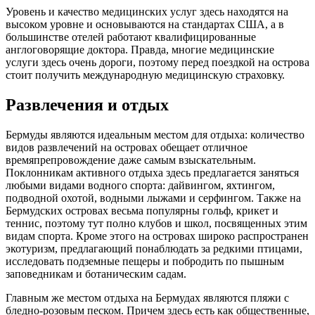
Уровень и качество медицинских услуг здесь находятся на
высоком уровне и основываются на стандартах США, а в
большинстве отелей работают квалифицированные
англоговорящие доктора. Правда, многие медицинские
услуги здесь очень дороги, поэтому перед поездкой на острова
стоит получить международную медицинскую страховку.
Развлечения и отдых
Бермуды являются идеальным местом для отдыха: количество
видов развлечений на островах обещает отличное
времяпрепровождение даже самым взыскательным.
Поклонникам активного отдыха здесь предлагается заняться
любыми видами водного спорта: дайвингом, яхтингом,
подводной охотой, водными лыжами и серфингом. Также на
Бермудских островах весьма популярны гольф, крикет и
теннис, поэтому тут полно клубов и школ, посвященных этим
видам спорта. Кроме этого на островах широко распространен
экотуризм, предлагающий понаблюдать за редкими птицами,
исследовать подземные пещеры и побродить по пышным
заповедникам и ботаническим садам.
Главным же местом отдыха на Бермудах являются пляжи с
бледно-розовым песком. Причем здесь есть как общественные,