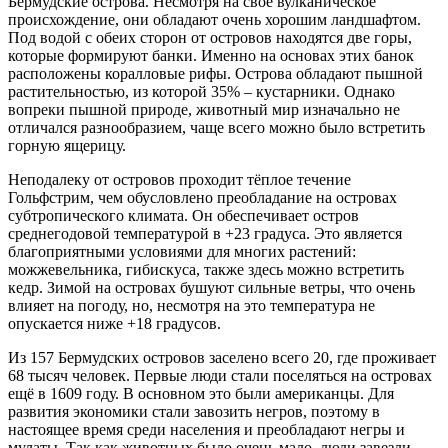
Бермудские острова. Несмотря на своё вулканическое
происхождение, они обладают очень хорошим ландшафтом.
Под водой с обеих сторон от островов находятся две горы,
которые формируют банки. Именно на основах этих банок
расположены коралловые рифы. Острова обладают пышной
растительностью, из которой 35% – кустарники. Однако
вопреки пышной природе, животный мир изначально не
отличался разнообразием, чаще всего можно было встретить
горную ящерицу.
Неподалеку от островов проходит тёплое течение
Гольфстрим, чем обусловлено преобладание на островах
субтропического климата. Он обеспечивает остров
среднегодовой температурой в +23 градуса. Это является
благоприятными условиями для многих растений:
можжевельника, гибискуса, также здесь можно встретить
кедр. Зимой на островах бушуют сильные ветры, что очень
влияет на погоду, но, несмотря на это температура не
опускается ниже +18 градусов.
Из 157 Бермудских островов заселено всего 20, где проживает
68 тысяч человек. Первые люди стали поселяться на островах
ещё в 1609 году. В основном это были американцы. Для
развития экономики стали завозить негров, поэтому в
настоящее время среди населения и преобладают негры и
мулаты. Так как животных было очень мало, люди завезли