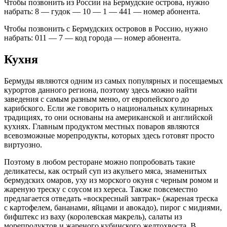
Чтобы позвонить из России на Бермудские острова, нужно
набрать: 8 — гудок — 10 — 1 — 441 — номер абонента.
Чтобы позвонить с Бермудских островов в Россию, нужно
набрать: 011 — 7 — код города — номер абонента.
Кухня
Бермуды являются одним из самых популярных и посещаемых
курортов данного региона, поэтому здесь можно найти
заведения с самым разным меню, от европейского до
карибского. Если же говорить о национальных кулинарных
традициях, то они основаны на американской и английской
кухнях. Главным продуктом местных поваров являются
всевозможные морепродукты, которых здесь готовят просто
виртуозно.
Поэтому в любом ресторане можно попробовать такие
деликатесы, как острый суп из акульего мяса, знаменитых
бермудских омаров, уху из морского окуня с черным ромом и
жареную треску с соусом из хереса. Также повсеместно
предлагается отведать «воскресный завтрак» (жареная треска
с картофелем, бананами, яйцами и авокадо), пирог с мидиями,
бифштекс из ваху (королевская макрель), салаты из
морепродуктов и жареного кубинского желтохвоста. В