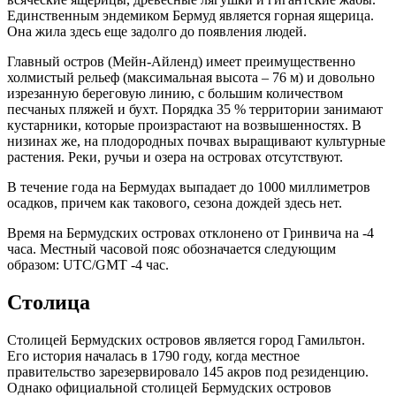
Единственным эндемиком Бермуд является горная ящерица.
Она жила здесь еще задолго до появления людей.
Главный остров (Мейн-Айленд) имеет преимущественно
холмистый рельеф (максимальная высота – 76 м) и довольно
изрезанную береговую линию, с большим количеством
песчаных пляжей и бухт. Порядка 35 % территории занимают
кустарники, которые произрастают на возвышенностях. В
низинах же, на плодородных почвах выращивают культурные
растения. Реки, ручьи и озера на островах отсутствуют.
В течение года на Бермудах выпадает до 1000 миллиметров
осадков, причем как такового, сезона дождей здесь нет.
Время на Бермудских островах отклонено от Гринвича на -4
часа. Местный часовой пояс обозначается следующим
образом: UTC/GMT -4 час.
Столица
Столицей Бермудских островов является город Гамильтон.
Его история началась в 1790 году, когда местное
правительство зарезервировало 145 акров под резиденцию.
Однако официальной столицей Бермудских островов