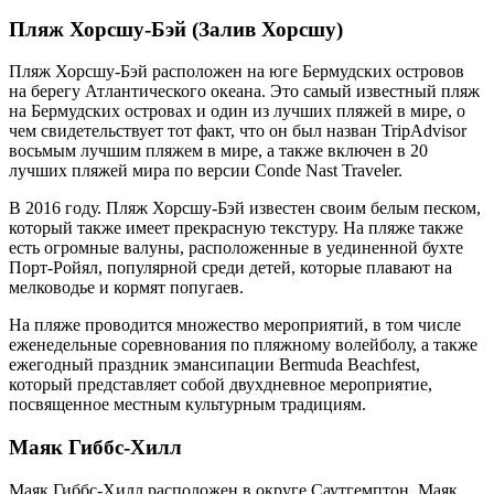
Пляж Хорсшу-Бэй (Залив Хорсшу)
Пляж Хорсшу-Бэй расположен на юге Бермудских островов
на берегу Атлантического океана. Это самый известный пляж
на Бермудских островах и один из лучших пляжей в мире, о
чем свидетельствует тот факт, что он был назван TripAdvisor
восьмым лучшим пляжем в мире, а также включен в 20
лучших пляжей мира по версии Conde Nast Traveler.
В 2016 году. Пляж Хорсшу-Бэй известен своим белым песком,
который также имеет прекрасную текстуру. На пляже также
есть огромные валуны, расположенные в уединенной бухте
Порт-Ройял, популярной среди детей, которые плавают на
мелководье и кормят попугаев.
На пляже проводится множество мероприятий, в том числе
еженедельные соревнования по пляжному волейболу, а также
ежегодный праздник эмансипации Bermuda Beachfest,
который представляет собой двухдневное мероприятие,
посвященное местным культурным традициям.
Маяк Гиббс-Хилл
Маяк Гиббс-Хилл расположен в округе Саутгемптон. Маяк