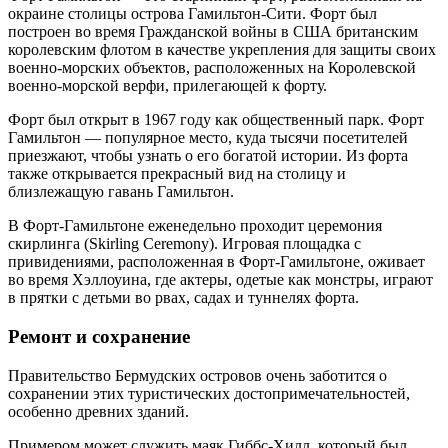
окраине столицы острова Гамильтон-Сити. Форт был
построен во время Гражданской войны в США британским
королевским флотом в качестве укрепления для защиты своих
военно-морских объектов, расположенных на Королевской
военно-морской верфи, прилегающей к форту.
Форт был открыт в 1967 году как общественный парк. Форт
Гамильтон — популярное место, куда тысячи посетителей
приезжают, чтобы узнать о его богатой истории. Из форта
также открывается прекрасный вид на столицу и
близлежащую гавань Гамильтон.
В Форт-Гамильтоне еженедельно проходит церемония
скирлинга (Skirling Ceremony). Игровая площадка с
привидениями, расположенная в Форт-Гамильтоне, оживает
во время Хэллоуина, где актеры, одетые как монстры, играют
в прятки с детьми во рвах, садах и туннелях форта.
Ремонт и сохранение
Правительство Бермудских островов очень заботится о
сохранении этих туристических достопримечательностей,
особенно древних зданий.
Примером может служить маяк Гиббс-Хилл, который был