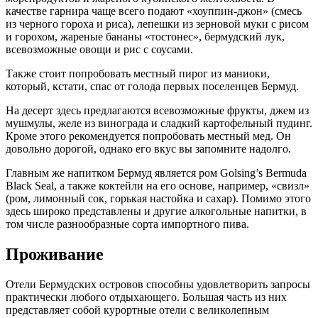
качестве гарнира чаще всего подают «хоуппин-джон» (смесь
из черного гороха и риса), лепешки из зерновой муки с рисом
и горохом, жареные бананы «тостонес», бермудский лук,
всевозможные овощи и рис с соусами.
Также стоит попробовать местный пирог из маниоки,
который, кстати, спас от голода первых поселенцев Бермуд.
На десерт здесь предлагаются всевозможные фрукты, джем из
мушмулы, желе из винограда и сладкий картофельный пудинг.
Кроме этого рекомендуется попробовать местный мед. Он
довольно дорогой, однако его вкус вы запомните надолго.
Главным же напитком Бермуд является ром Golsing’s Bermuda
Black Seal, а также коктейли на его основе, например, «свизл»
(ром, лимонный сок, горькая настойка и сахар). Помимо этого
здесь широко представлены и другие алкогольные напитки, в
том числе разнообразные сорта импортного пива.
Проживание
Отели Бермудских островов способны удовлетворить запросы
практически любого отдыхающего. Большая часть из них
представляет собой курортные отели с великолепным