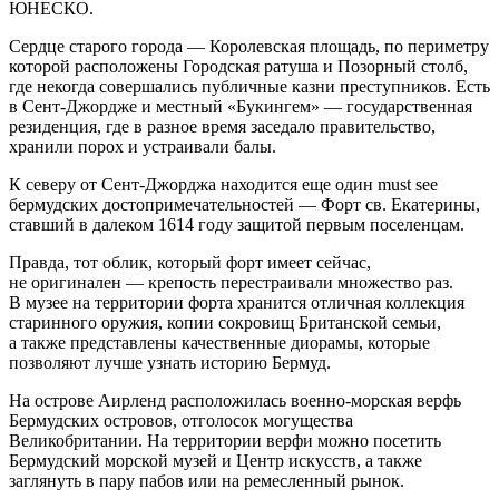
ЮНЕСКО.
Сердце старого города — Королевская площадь, по периметру
которой расположены Городская ратуша и Позорный столб,
где некогда совершались публичные казни преступников. Есть
в Сент-Джордже и местный «Букингем» — государственная
резиденция, где в разное время заседало правительство,
хранили порох и устраивали балы.
К северу от Сент-Джорджа находится еще один must see
бермудских достопримечательностей — Форт св. Екатерины,
ставший в далеком 1614 году защитой первым поселенцам.
Правда, тот облик, который форт имеет сейчас,
не оригинален — крепость перестраивали множество раз.
В музее на территории форта хранится отличная коллекция
старинного оружия, копии сокровищ Британской семьи,
а также представлены качественные диорамы, которые
позволяют лучше узнать историю Бермуд.
На острове Аирленд расположилась военно-морская верфь
Бермудских островов, отголосок могущества
Великобритании. На территории верфи можно посетить
Бермудский морской музей и Центр искусств, а также
заглянуть в пару пабов или на ремесленный рынок.