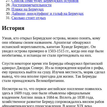
Список семи чудес Бермудских островов
Достопримечательности
Пляжи на Бермудах
Дайвинг, виндсёрфинг и гольф на Бермудах
Сколько стоит отдых
История
Узнав, кто открыл Бермудские острова, можно понять, кому
они обязаны своим названием. Архипелаг обнаружил
испанский мореплаватель, капитан Хуанде Бермудес. Он
увидел острова примерно в 1503-1515 гг., когда они еще были
необитаемы, и испанцы не стали претендовать на них.
Спустя некоторое время эти Бермуды обнаружил британский
адмирал Джордж Сомерс. Из-за повреждения корабля о рифы,
ему пришлось выйти на сушу. Изучив местность, моряк сделал
вывод, что она вполне пригодна для жизни. Так Бермуды
стали принадлежать Великобритании.
Несмотря на то, что первое английское поселение появилось
здесь в 1609 году, они были объявлены официальным
владением Англии лишь в 1684-м. Вплоть до 1838 года,
хозяйственное развитие Бермуд сопровождалось ввозом рабов
афроамериканского происхождения. В конце XIX века,