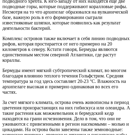
подводного хребта. К юго-западу от них находятся еще две
подводные горы, которые поддерживают коралловые рифы.
Несмотря на то что архипелаг образовался на вулканической
базе, важную роль в его формировании сыграли
известняковые шляпки, которые появились как результат
деятельности бактерий.
Комплекс островов также включает в себя линию подводных
рифов, которая простирается от него примерно на 20
километров к северу. Кстати говоря, Бермуды являются
единственным местом северной Атлантики, где растут
кораллы.
Бермуды имеют мягкий субтропический климат, во многом
благодаря влиянию теплого течения Гольфстрим. Средняя
температура за год здесь составляет 20-23 °С. Влажность на
архипелаге высокая и примерно одинаковая во всех его
частях.
За счет мягкого климата, острова очень живописны в период
цветения произрастающих на них гибискуса или олеандра. А
такие растения как можжевельник и бермудский кедр
находятся на грани исчезновения. Дело в том, что они не
уживаются с привезенными в регион насекомыми – молью и
цикадами. На острова были завезены также земноводные:
всяческие ящерицы, древесные лягушки и гигантские жабы.