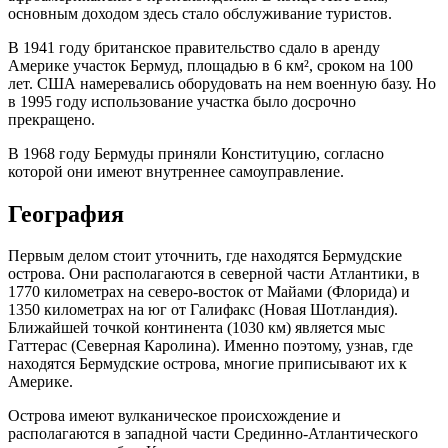
основным доходом здесь стало обслуживание туристов.
В 1941 году британское правительство сдало в аренду
Америке участок Бермуд, площадью в 6 км², сроком на 100
лет. США намеревались оборудовать на нем военную базу. Но
в 1995 году использование участка было досрочно
прекращено.
В 1968 году Бермуды приняли Конституцию, согласно
которой они имеют внутреннее самоуправление.
География
Первым делом стоит уточнить, где находятся Бермудские
острова. Они располагаются в северной части Атлантики, в
1770 километрах на северо-восток от Майами (Флорида) и
1350 километрах на юг от Галифакс (Новая Шотландия).
Ближайшей точкой континента (1030 км) является мыс
Гаттерас (Северная Каролина). Именно поэтому, узнав, где
находятся Бермудские острова, многие приписывают их к
Америке.
Острова имеют вулканическое происхождение и
располагаются в западной части Срединно-Атлантического