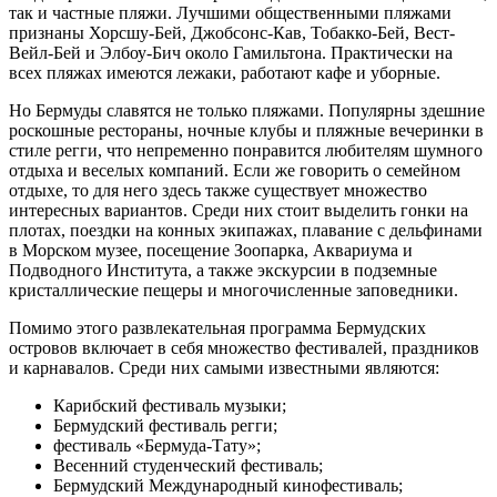
так и частные пляжи. Лучшими общественными пляжами
признаны Хорсшу-Бей, Джобсонс-Кав, Тобакко-Бей, Вест-
Вейл-Бей и Элбоу-Бич около Гамильтона. Практически на
всех пляжах имеются лежаки, работают кафе и уборные.
Но Бермуды славятся не только пляжами. Популярны здешние
роскошные рестораны, ночные клубы и пляжные вечеринки в
стиле регги, что непременно понравится любителям шумного
отдыха и веселых компаний. Если же говорить о семейном
отдыхе, то для него здесь также существует множество
интересных вариантов. Среди них стоит выделить гонки на
плотах, поездки на конных экипажах, плавание с дельфинами
в Морском музее, посещение Зоопарка, Аквариума и
Подводного Института, а также экскурсии в подземные
кристаллические пещеры и многочисленные заповедники.
Помимо этого развлекательная программа Бермудских
островов включает в себя множество фестивалей, праздников
и карнавалов. Среди них самыми известными являются:
Карибский фестиваль музыки;
Бермудский фестиваль регги;
фестиваль «Бермуда-Тату»;
Весенний студенческий фестиваль;
Бермудский Международный кинофестиваль;