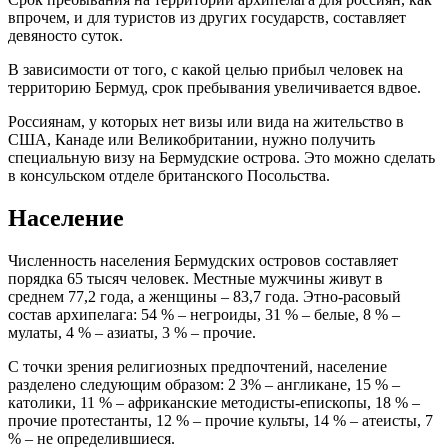
впрочем, и для туристов из других государств, составляет
девяносто суток.
В зависимости от того, с какой целью прибыл человек на
территорию Бермуд, срок пребывания увеличивается вдвое.
Россиянам, у которых нет визы или вида на жительство в
США, Канаде или Великобритании, нужно получить
специальную визу на Бермудские острова. Это можно сделать
в консульском отделе британского Посольства.
Население
Численность населения Бермудских островов составляет
порядка 65 тысяч человек. Местные мужчины живут в
среднем 77,2 года, а женщины – 83,7 года. Этно-расовый
состав архипелага: 54 % – негроиды, 31 % – белые, 8 % –
мулаты, 4 % – азиаты, 3 % – прочие.
С точки зрения религиозных предпочтений, население
разделено следующим образом: 2 3% – англикане, 15 % –
католики, 11 % – африканские методисты-епископы, 18 % –
прочие протестанты, 12 % – прочие культы, 14 % – атеисты, 7
% – не определившиеся.