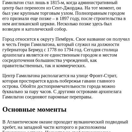
Гамильтон стал лишь в 1815-м, когда административный
центр был перенесен из Сент-Джорджа. На тот момент, он
был уже крупным торговым узлом. Полноправным городом
его признали еще позже – в 1897 году, после строительства в
нем англиканской церкви. Несколько позже здесь был
возведен и католический собор.
Город относится к округу Пембрук. Свое название он получил
в честь Генри Гамильтона, который служил на должности
губернатора Бермуд с 1778 по 1794 год. Сегодня столица
архипелага является ее единственным городом и местом
сосредоточения большинства учреждений, как
правительственных, так и коммерческих.
Центр Гамильтона располагается на улице Фронт-Стрит,
которая простирается вдоль побережья гавани главного
острова. Обойти достопримечательности города можно
буквально за пару часов. С другими островами архипелага
Гамильтон соединяют паромные переправы.
Основные моменты
В Атлантическом океане проходит вулканический подводный
хребет, на западной части которого и расположены