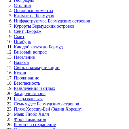
География
Столица
Основные моменты
Климат на Бермудах
Инфраструктура Бермудских островов
Курорты Бермудских островов
Сент-Джордж
Смит
Пембурк
Как добраться до Бермуд
Визовый вопрос
Население
Валюта
Связь и коммуникации
Кухня
Проживание
Безопасность
Развлечения и отдых
Загадочная зона
Где развлечься
Семь чудес Бермудских островов
Пляж Хорсшу-Бэй (Залив Хорсшу)
Маяк Гиббс-Хилл
Форт Гамильтон
Ремонт и сохранение