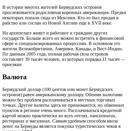
В истории многих жителей Бермудских островов
прослеживается родословная коренных американцев. Предки
некоторых попали сюда из Мексики. Кто-то был продан в
рабство или сослан из Новой Англии еще в XVII веке.
На архипелаге живут и работают и граждане других
государств. Больше всего их можно встретить в финансовой
сфере и специализированных процессиях. В основном это
жители Великобритании, Америки, Канады, и Вест-Индии.
По данным 2005 года, полная рабочая сила островов
составляет 39 тысяч человек, из которых порядка 11 тысяч —
приезжие.
Валюта
Бермудский доллар (100 центов или монет Бермудских
островов) равен американскому доллару. Обеими валютами
можно без проблем расплачиваться в местных торговых
точках. Другие валюты здесь не принимаются, но обменных
пунктов в регионе очень много. Расплачиваться кредитной
картой можно практически во всех отелях, пансионатах,
ресторанах и магазинах. Самым удобным способом ввоза
денег на Бермуды является покупка туристических чеков в