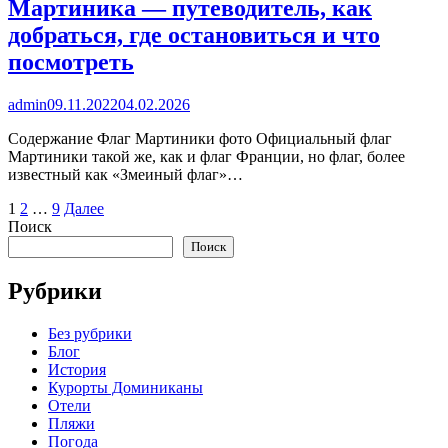
Мартиника — путеводитель, как
добраться, где остановиться и что
посмотреть
admin
09.11.2022
04.02.2026
Содержание Флаг Мартиники фото Официальный флаг
Мартиники такой же, как и флаг Франции, но флаг, более
известный как «Змеиный флаг»…
Пагинация
1
2
…
9
Далее
Поиск
записей
Поиск
Рубрики
Без рубрики
Блог
История
Курорты Доминиканы
Отели
Пляжи
Погода