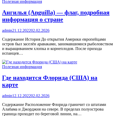
Полезная информация
Ангилья (Anguilla) — флаг, подробная
информация о стране
admin
21.12.2022
02.02.2026
Содержание История До открытия Америки европейцами
остров был заселён араваками, занимавшимися рыболовством
и выращиванием хлопка и корнеплодов. После прихода
испанцев…
Полезная информация
Где находится Флорида (США) на
карте
admin
12.12.2022
02.02.2026
Содержание Расположение Флорида граничит со штатами
Алабама и Джорджия на севере. В пределах полуострова
граница проходит по береговой линии, на…