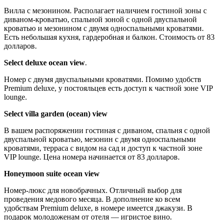
Вилла с мезонином. Располагает наличием гостиной зоны с
диваном-кроватью, спальной зоной с одной двуспальной
кроватью и мезонином с двумя односпальными кроватями.
Есть небольшая кухня, гардеробная и балкон. Стоимость от 83
долларов.
Select deluxe ocean view
.
Номер с двумя двуспальными кроватями. Помимо удобств
Premium deluxe, у постояльцев есть доступ к частной зоне VIP
loungе.
Select villa garden (ocean) view
В вашем распоряжении гостиная с диваном, спальня с одной
двуспальной кроватью, мезонин с двумя односпальными
кроватями, терраса с видом на сад и доступ к частной зоне
VIP loungе. Цена номера начинается от 83 долларов.
Honeymoon suite ocean view
Номер-люкс для новобрачных. Отличный выбор для
проведения медового месяца. В дополнение ко всем
удобствам Premium deluxe, в номере имеется джакузи. В
подарок молодоженам от отеля — игристое вино.