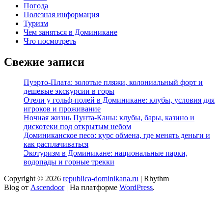
Погода
Полезная информация
Туризм
Чем заняться в Доминикане
Что посмотреть
Свежие записи
Пуэрто-Плата: золотые пляжи, колониальный форт и
дешевые экскурсии в горы
Отели у гольф-полей в Доминикане: клубы, условия для
игроков и проживание
Ночная жизнь Пунта-Каны: клубы, бары, казино и
дискотеки под открытым небом
Доминиканское песо: курс обмена, где менять деньги и
как расплачиваться
Экотуризм в Доминикане: национальные парки,
водопады и горные трекки
Copyright © 2026
republica-dominikana.ru
| Rhythm
Blog от
Ascendoor
| На платформе
WordPress
.