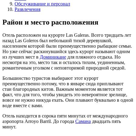
Обслуживание и персонал
Развлечения
Район и место расположения
Отель расположен на курорте Las Galeras. Всего тридцать лет
назад Las Goleros был небольшой тихой деревушкой,
населением которой были преимущественно рыбацкие семьи.
Но уже сейчас раскинувшийся здесь курорт называют одним
из лучших мест в
Доминикане
для пляжного отдыха. Но
несмотря на это, место так и осталось тихим, уединенным,
романтичным уголком с неповторимой природной средой.
Большинство туристов выбирают этот курорт
преимущественно потому, что в январе сюда приплывают
стаи благородных китов. Важным моментом является тот
факт, что для того, чтобы увидеть это невероятное зрелище,
вовсе не нужно никуда ехать. Они плавают буквально в одной
воде вместе с вами.
Отель находится в сорока пяти минутах от международного
аэропорта Arroyo Barril. До города
Самана
двадцать пять
минут.