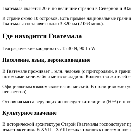
Гватемала является 20-й по величине страной в Северной и Юж
В стране около 10 островов. Есть прямые национальные грани
Гватемалы составляет около 3 320 км (2 063 миль).
Где находится Гватемала
Географические координаты: 15 30 N, 90 15 W
Население, язык, вероисповедание
В Гватемале проживает 1 млн. человек (с пригородами, в гран
потомками киче-майя и метисов-ладино. Количество жителей е
Официальным языком является испанский. В столице можно усл
неизвестно).
Основная масса верующих исповедует католицизм (60%) и проте
Культурное значение
В исторической архитектуре Старой Гватемалы господствует 
землетрясениям. В XVII—XVIII веках строились приземистые 