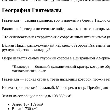
География Гватемалы
Гватемала — страна вулканов, гор и пляжей на берегу Тихого о
Равнинный север и низменные побережья сменяются нагорьем, 
Это сейсмоактивная территория c современным вулканизмом (ву
Вулкан Пакая, расположенный недалеко от города Гватемала, яв
рухнул, образовав кальдеру*.
Озеро является самым глубоким озером в Центральной Америке, 
*Кальдера — большой вулканический кратер, которые об
магматический очаг.
Гватемала — горная страна, треть населения которой прожив
Климат тропический влажный. Много рек и озер. Преобладают 
Земля имеет общую площадь 108 889 км².
Земля: 107 159 км²
Вода: 1 730 км²