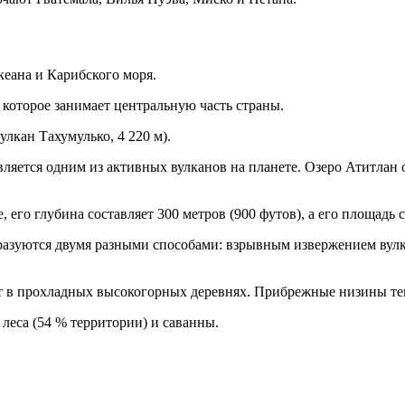
кеана и Карибского моря.
которое занимает центральную часть страны.
лкан Тахумулько, 4 220 м).
ляется одним из активных вулканов на планете. Озеро Атитлан об
его глубина составляет 300 метров (900 футов), а его площадь 
разуются двумя разными способами: взрывным извержением вулк
ает в прохладных высокогорных деревнях. Прибрежные низины т
леса (54 % территории) и саванны.