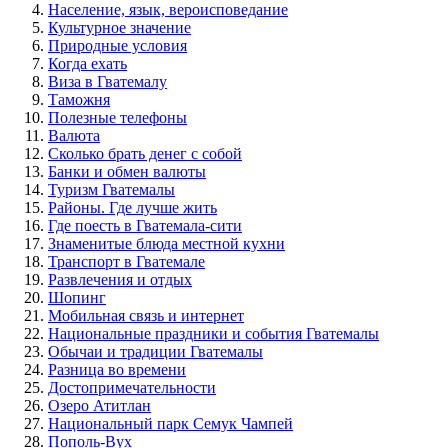
Население, язык, вероисповедание
Культурное значение
Природные условия
Когда ехать
Виза в Гватемалу
Таможня
Полезные телефоны
Валюта
Сколько брать денег с собой
Банки и обмен валюты
Туризм Гватемалы
Районы. Где лучше жить
Где поесть в Гватемала-сити
Знаменитые блюда местной кухни
Транспорт в Гватемале
Развлечения и отдых
Шопинг
Мобильная связь и интернет
Национальные праздники и события Гватемалы
Обычаи и традиции Гватемалы
Разница во времени
Достопримечательности
Озеро Атитлан
Национальный парк Cемук Чампей
Пополь-Вух