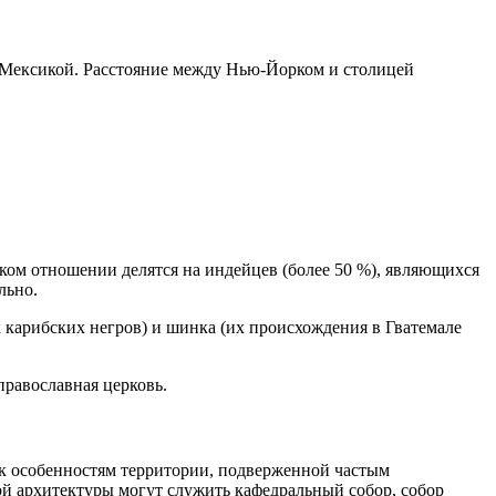
и Мексикой. Расстояние между Нью-Йорком и столицей
ском отношении делятся на индейцев (более 50 %), являющихся
льно.
 карибских негров) и шинка (их происхождения в Гватемале
православная церковь.
 к особенностям территории, подверженной частым
й архитектуры могут служить кафедральный собор, собор