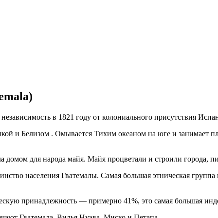
emala)
независимость в 1821 году от колониального присутствия Испа
икой и Белизом . Омывается Тихим океаном на юге и занимает п
была домом для народа майя. Майя процветали и строили города,
нство населения Гватемалы. Самая большая этническая группа 
ескую принадлежность — примерно 41%, это самая большая инд
чают Гватемала, Вилья Нуэва, Миско и Петапа.