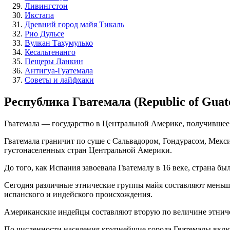
Ливингстон
Икстапа
Древний город майя Тикаль
Рио Дульсе
Вулкан Тахумулько
Кесальтенанго
Пещеры Ланкин
Антигуа-Гуатемала
Советы и лайфхаки
Республика Гватемала (Republic of Guat
Гватемала — государство в Центральной Америке, получившее 
Гватемала граничит по суше с Сальвадором, Гондурасом, Мекс
густонаселенных стран Центральной Америки.
До того, как Испания завоевала Гватемалу в 16 веке, страна 
Сегодня различные этнические группы майя составляют меньши
испанского и индейского происхождения.
Американские индейцы составляют вторую по величине этнич
По численности населения крупнейшие города Гватемалы вклю