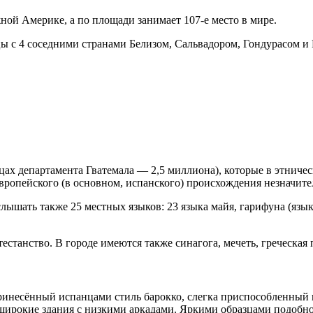
ной Америке, а по площади занимает 107-е место в мире.
цы с 4 соседними странами Белизом, Сальвадором, Гондурасом 
ицах департамента Гватемала — 2,5 миллиона), которые в этниче
вропейского (в основном, испанского) происхождения незначите
ышать также 25 местных языков: 23 языка майя, гарифуна (язык
станство. В городе имеются также синагога, мечеть, греческая 
принесённый испанцами стиль барокко, слегка приспособленный
широкие здания с низкими аркадами. Яркими образцами подобно