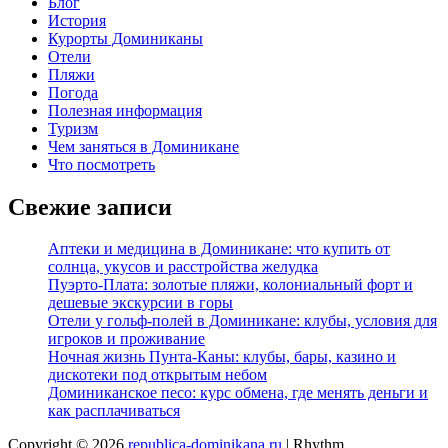
Блог
История
Курорты Доминиканы
Отели
Пляжи
Погода
Полезная информация
Туризм
Чем заняться в Доминикане
Что посмотреть
Свежие записи
Аптеки и медицина в Доминикане: что купить от
солнца, укусов и расстройства желудка
Пуэрто-Плата: золотые пляжи, колониальный форт и
дешевые экскурсии в горы
Отели у гольф-полей в Доминикане: клубы, условия для
игроков и проживание
Ночная жизнь Пунта-Каны: клубы, бары, казино и
дискотеки под открытым небом
Доминиканское песо: курс обмена, где менять деньги и
как расплачиваться
Copyright © 2026
republica-dominikana.ru
| Rhythm