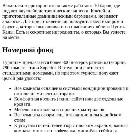
Важно: на территории отеля также работают 10 баров, где
подают вкуснейшие тропические напитки. Коктейли,
приготовленные доминиканскими барменами, не имеют
аналогов. Для приготовления используются местный ром и
фрукты, которые выращивают на плантациях вблизи Пунта-
Каны. Есть и секретные ингредиенты, о которых Вы узнаете
на месте.
Номерной фонд
Туристам предлагается более 800 номеров разной категории.
780 комнат – типа Superior. В отеле они считаются
стандартными номерами, но при этом туристы получают
целый ряд удобств:
Все комнаты оснащены системой кондиционирования и
потолочными вентиляторами.
Комфортная кровать («кинг сайз») или две отдельные
кровати.
Мебель изготовлена из прочных материалов.
Все комнаты оформлены в традиционном карибском
стиле.
К услугам гостей: телевизор с плоским экраном, ванная
комната, утюг, фен, кофеварка, мини-бар, сейф для