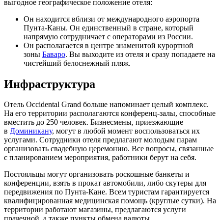
выгодное географическое положение отеля:
Он находится вблизи от международного аэропорта
Пунта-Каны. Он единственный в стране, который
напрямую сотрудничает с операторами из России.
Он располагается в центре знаменитой курортной
зоны
Баваро
. Вы выходите из отеля и сразу попадаете на
чистейший белоснежный пляж.
Инфраструктура
Отель Occidental Grand больше напоминает целый комплекс.
На его территории располагаются конференц-залы, способные
вместить до 250 человек. Бизнесмены, приезжающие
в
Доминикану
, могут в любой момент воспользоваться их
услугами. Сотрудники отеля предлагают молодым парам
организовать свадебную церемонию. Все вопросы, связанные
с планированием мероприятия, работники берут на себя.
Постояльцы могут организовать роскошные банкеты и
конференции, взять в прокат автомобили, либо скутеры для
передвижения по Пунта-Кане. Всем туристам гарантируется
квалифицированная медицинская помощь (круглые сутки). На
территории работают магазины, предлагаются услуги
прачечной, а также пункты обмена валюты.