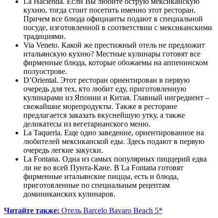
La Hacienda. Если Вы любите острую мексиканскую
кухню, тогда стоит посетить именно этот ресторан.
Причем все блюда официанты подают в специальной
посуде, изготовленной в соответствии с мексиканскими
традициями.
Via Veneto. Какой же престижный отель не предложит
итальянскую кухню? Местные кулинары готовят все
фирменные блюда, которые обожаемы на аппенинском
полуострове.
D’Oriental. Этот ресторан ориентирован в первую
очередь для тех, кто любит еду, приготовленную
кулинарами из Японии и Китая. Главный ингредиент –
свежайшие морепродукты. Также в ресторане
предлагается заказать вкуснейшую утку, а также
деликатесы из вегетарианского меню.
La Taqueria. Еще одно заведение, ориентированное на
любителей мексиканской еды. Здесь подают в первую
очередь легкие закуски.
La Fontana. Одна из самых популярных пиццерий едва
ли не во всей Пунта-Кане. В La Fontana готовят
фирменные итальянские пиццы, есть и блюда,
приготовленные по специальным рецептам
доминиканских кулинаров.
Читайте также:
Отель Barcelo Bavaro Beach 5*