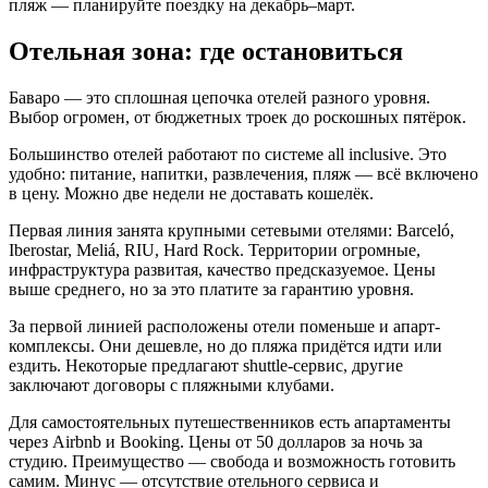
пляж — планируйте поездку на декабрь–март.
Отельная зона: где остановиться
Баваро — это сплошная цепочка отелей разного уровня.
Выбор огромен, от бюджетных троек до роскошных пятёрок.
Большинство отелей работают по системе all inclusive. Это
удобно: питание, напитки, развлечения, пляж — всё включено
в цену. Можно две недели не доставать кошелёк.
Первая линия занята крупными сетевыми отелями: Barceló,
Iberostar, Meliá, RIU, Hard Rock. Территории огромные,
инфраструктура развитая, качество предсказуемое. Цены
выше среднего, но за это платите за гарантию уровня.
За первой линией расположены отели поменьше и апарт-
комплексы. Они дешевле, но до пляжа придётся идти или
ездить. Некоторые предлагают shuttle-сервис, другие
заключают договоры с пляжными клубами.
Для самостоятельных путешественников есть апартаменты
через Airbnb и Booking. Цены от 50 долларов за ночь за
студию. Преимущество — свобода и возможность готовить
самим. Минус — отсутствие отельного сервиса и