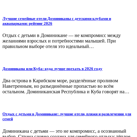
Лучшие семейные отели Доминиканы с детскими клубами и
аквапарками: рейтинг 2026
Отдых с детьми в Доминикане — не компромисс между
желаниями взрослых и потребностями малышей. При
правильном выборе отеля это идеальный…
Доминикана или Куба: куда лучше поехать в 2026 году
Два острова в Карибском море, разделённые проливом
Наветренным, но разъединённые пропастью во всём
остальном. Доминиканская Республика и Куба говорят на…
Отдых с детьми в Доминикане: лучшие отели, пляжи и развлечения для
семей
Доминикана с детьми — это не компромисс, а осознанный
выбор. Страна словно создана для семейного отдыха: тёплое