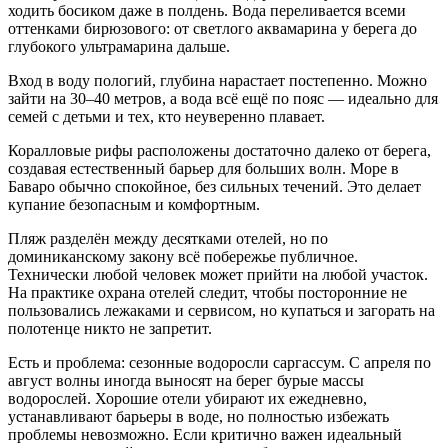
ходить босиком даже в полдень. Вода переливается всеми
оттенками бирюзового: от светлого аквамарина у берега до
глубокого ультрамарина дальше.
Вход в воду пологий, глубина нарастает постепенно. Можно
зайти на 30–40 метров, а вода всё ещё по пояс — идеально для
семей с детьми и тех, кто неуверенно плавает.
Коралловые рифы расположены достаточно далеко от берега,
создавая естественный барьер для больших волн. Море в
Баваро обычно спокойное, без сильных течений. Это делает
купание безопасным и комфортным.
Пляж разделён между десятками отелей, но по
доминиканскому закону всё побережье публичное.
Технически любой человек может прийти на любой участок.
На практике охрана отелей следит, чтобы посторонние не
пользовались лежаками и сервисом, но купаться и загорать на
полотенце никто не запретит.
Есть и проблема: сезонные водоросли саргассум. С апреля по
август волны иногда выносят на берег бурые массы
водорослей. Хорошие отели убирают их ежедневно,
устанавливают барьеры в воде, но полностью избежать
проблемы невозможно. Если критично важен идеальный