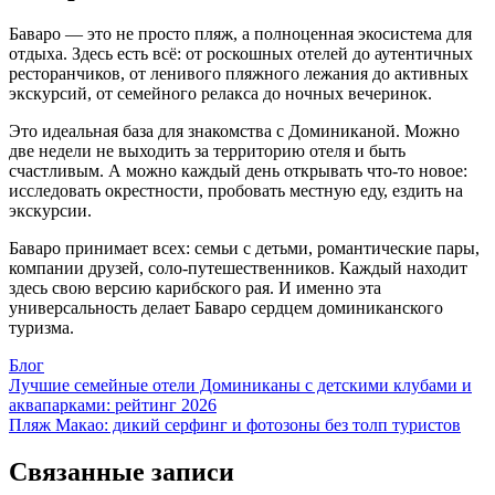
Баваро — это не просто пляж, а полноценная экосистема для
отдыха. Здесь есть всё: от роскошных отелей до аутентичных
ресторанчиков, от ленивого пляжного лежания до активных
экскурсий, от семейного релакса до ночных вечеринок.
Это идеальная база для знакомства с Доминиканой. Можно
две недели не выходить за территорию отеля и быть
счастливым. А можно каждый день открывать что-то новое:
исследовать окрестности, пробовать местную еду, ездить на
экскурсии.
Баваро принимает всех: семьи с детьми, романтические пары,
компании друзей, соло-путешественников. Каждый находит
здесь свою версию карибского рая. И именно эта
универсальность делает Баваро сердцем доминиканского
туризма.
Блог
Навигация
Лучшие семейные отели Доминиканы с детскими клубами и
аквапарками: рейтинг 2026
по
Пляж Макао: дикий серфинг и фотозоны без толп туристов
записям
Связанные записи