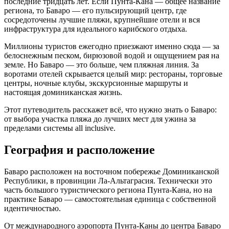
последние тридцать лет. Если Пунта-Кана — общее название
региона, то Баваро — его пульсирующий центр, где
сосредоточены лучшие пляжи, крупнейшие отели и вся
инфраструктура для идеального карибского отдыха.
Миллионы туристов ежегодно приезжают именно сюда — за
белоснежным песком, бирюзовой водой и ощущением рая на
земле. Но Баваро — это больше, чем пляжная линия. За
воротами отелей скрывается целый мир: рестораны, торговые
центры, ночные клубы, экскурсионные маршруты и
настоящая доминиканская жизнь.
Этот путеводитель расскажет всё, что нужно знать о Баваро:
от выбора участка пляжа до лучших мест для ужина за
пределами системы all inclusive.
География и расположение
Баваро расположен на восточном побережье Доминиканской
Республики, в провинции Ла-Альтаграсия. Технически это
часть большого туристического региона Пунта-Кана, но на
практике Баваро — самостоятельная единица с собственной
идентичностью.
От международного аэропорта Пунта-Каны до центра Баваро