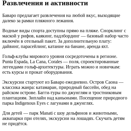
Развлечения и активности
Баваро предлагает развлечения на любой вкус, выходящие
далеко за рамки пляжного лежания.
Водные виды спорта доступны прямо на пляже. Снорклинг с
маской у рифов, каякинг, падлбординг — базовый набор часто
включён в отельный пакет. За дополнительную плату:
дайвинг, парасейлинг, катание на банане, аренда яхт.
Гольф-клубы мирового уровня сосредоточены в регионе.
Punta Espada, La Cana, Corales — поля, спроектированные
легендами гольф-архитектуры. Играть можно и новичкам:
есть курсы и прокат оборудования.
Экскурсии стартуют из Баваро ежедневно. Остров Саона —
классика жанра: катамаран, природный бассейн, обед на
райском острове. Багги-туры по джунглям и тростниковым
плантациям. Зиплайн над каньонами. Посещение природного
парка Indigenous Eyes с лагунами в джунглях.
Для детей — парк Manati с шоу дельфинов и животными,
аквапарки при отелях, экскурсии на лошадях. Скучать детям
не придётся.