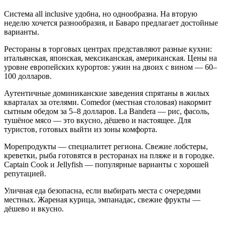
Система all inclusive удобна, но однообразна. На вторую
неделю хочется разнообразия, и Баваро предлагает достойные
варианты.
Рестораны в торговых центрах представляют разные кухни:
итальянская, японская, мексиканская, американская. Цены на
уровне европейских курортов: ужин на двоих с вином — 60–
100 долларов.
Аутентичные доминиканские заведения спрятаны в жилых
кварталах за отелями. Comedor (местная столовая) накормит
сытным обедом за 5–8 долларов. La Bandera — рис, фасоль,
тушёное мясо — это вкусно, дёшево и настоящее. Для
туристов, готовых выйти из зоны комфорта.
Морепродукты — специалитет региона. Свежие лобстеры,
креветки, рыба готовятся в ресторанах на пляже и в городке.
Captain Cook и Jellyfish — популярные варианты с хорошей
репутацией.
Уличная еда безопасна, если выбирать места с очередями
местных. Жареная курица, эмпанадас, свежие фрукты —
дёшево и вкусно.