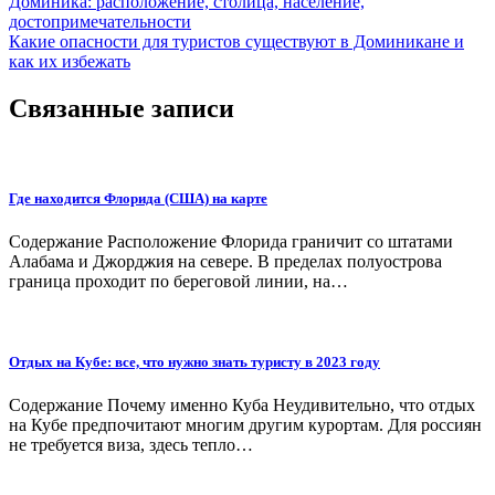
Навигация
Доминика: расположение, столица, население,
достопримечательности
по
Какие опасности для туристов существуют в Доминикане и
записям
как их избежать
Связанные записи
Где находится Флорида (США) на карте
Содержание Расположение Флорида граничит со штатами
Алабама и Джорджия на севере. В пределах полуострова
граница проходит по береговой линии, на…
Отдых на Кубе: все, что нужно знать туристу в 2023 году
Содержание Почему именно Куба Неудивительно, что отдых
на Кубе предпочитают многим другим курортам. Для россиян
не требуется виза, здесь тепло…