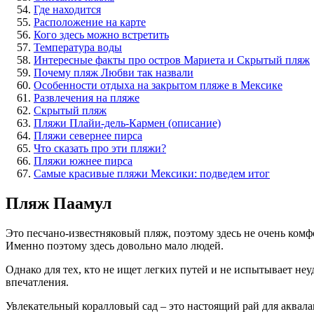
Где находится
Расположение на карте
Кого здесь можно встретить
Температура воды
Интересные факты про остров Мариета и Скрытый пляж
Почему пляж Любви так назвали
Особенности отдыха на закрытом пляже в Мексике
Развлечения на пляже
Скрытый пляж
Пляжи Плайи-дель-Кармен (описание)
Пляжи севернее пирса
Что сказать про эти пляжи?
Пляжи южнее пирса
Самые красивые пляжи Мексики: подведем итог
Пляж Паамул
Это песчано-известняковый пляж, поэтому здесь не очень комфо
Именно поэтому здесь довольно мало людей.
Однако для тех, кто не ищет легких путей и не испытывает неу
впечатления.
Увлекательный коралловый сад – это настоящий рай для аквала