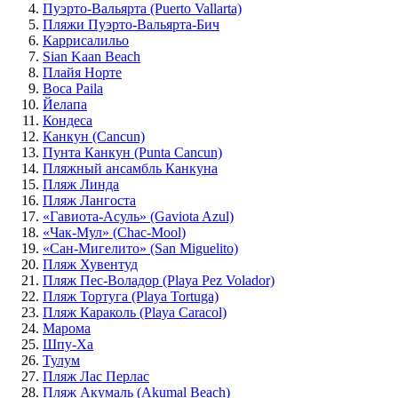
Пуэрто-Вальярта (Puerto Vallarta)
Пляжи Пуэрто-Вальярта-Бич
Каррисалильо
Sian Kaan Beach
Плайя Норте
Boca Paila
Йелапа
Кондеса
Канкун (Cancun)
Пунта Канкун (Punta Cancun)
Пляжный ансамбль Канкуна
Пляж Линда
Пляж Лангоста
«Гавиота-Асуль» (Gaviota Azul)
«Чак-Мул» (Chac-Mool)
«Сан-Мигелито» (San Miguelito)
Пляж Хувентуд
Пляж Пес-Воладор (Playa Pez Volador)
Пляж Тортуга (Playa Tortuga)
Пляж Караколь (Playa Caracol)
Марома
Шпу-Ха
Тулум
Пляж Лас Перлас
Пляж Акумаль (Akumal Beach)