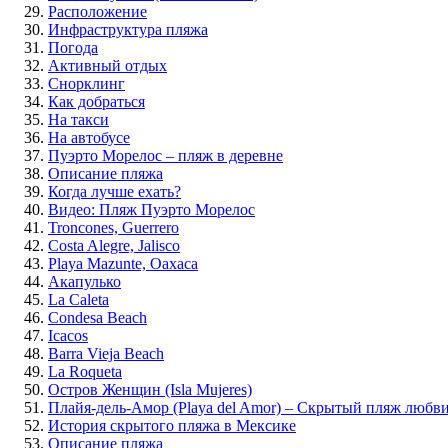
Расположение
Инфраструктура пляжа
Погода
Активный отдых
Снорклинг
Как добраться
На такси
На автобусе
Пуэрто Морелос – пляж в деревне
Описание пляжа
Когда лучше ехать?
Видео: Пляж Пуэрто Морелос
Troncones, Guerrero
Costa Alegre, Jalisco
Playa Mazunte, Oaxaca
Акапулько
La Caleta
Condesa Beach
Icacos
Barra Vieja Beach
La Roqueta
Остров Женщин (Isla Mujeres)
Плайя-дель-Амор (Playa del Amor) – Скрытый пляж любв
История скрытого пляжа в Мексике
Описание пляжа