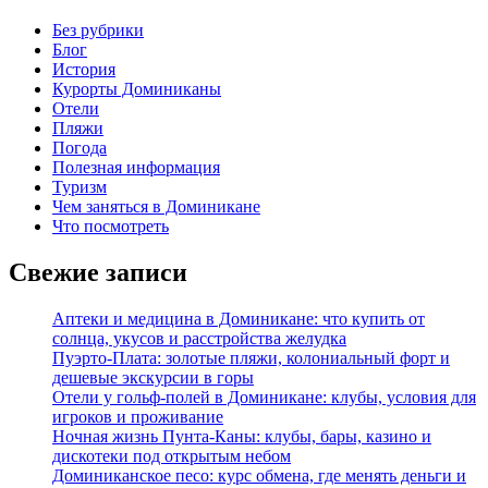
Без рубрики
Блог
История
Курорты Доминиканы
Отели
Пляжи
Погода
Полезная информация
Туризм
Чем заняться в Доминикане
Что посмотреть
Свежие записи
Аптеки и медицина в Доминикане: что купить от
солнца, укусов и расстройства желудка
Пуэрто-Плата: золотые пляжи, колониальный форт и
дешевые экскурсии в горы
Отели у гольф-полей в Доминикане: клубы, условия для
игроков и проживание
Ночная жизнь Пунта-Каны: клубы, бары, казино и
дискотеки под открытым небом
Доминиканское песо: курс обмена, где менять деньги и