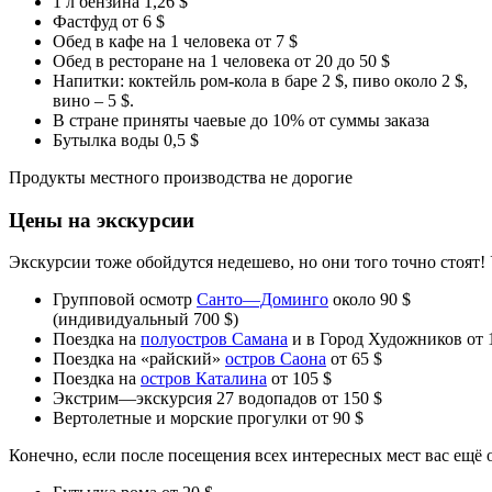
1 л бензина 1,26 $
Фастфуд от 6 $
Обед в кафе на 1 человека от 7 $
Обед в ресторане на 1 человека от 20 до 50 $
Напитки: коктейль ром-кола в баре 2 $, пиво около 2 $,
вино – 5 $.
В стране приняты чаевые до 10% от суммы заказа
Бутылка воды 0,5 $
Продукты местного производства не дорогие
Цены на экскурсии
Экскурсии тоже обойдутся недешево, но они того точно стоят! 
Групповой осмотр
Санто—Доминго
около 90 $
(индивидуальный 700 $)
Поездка на
полуостров Самана
и в Город Художников от 
Поездка на «райский»
остров Саона
от 65 $
Поездка на
остров Каталина
от 105 $
Экстрим—экскурсия 27 водопадов от 150 $
Вертолетные и морские прогулки от 90 $
Конечно, если после посещения всех интересных мест вас ещё о