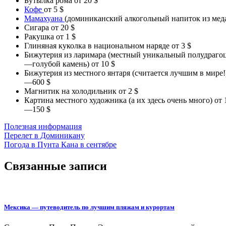
Бутылка рома от 20 $
Кофе
от 5 $
Мамахуана
(доминиканский алкогольный напиток из меда,
Сигара от 20 $
Ракушка от 1 $
Глиняная куколка в национальном наряде от 3 $
Бижутерия из ларимара (местный уникальный полудраг
—голубой камень) от 10 $
Бижутерия из местного янтаря (считается лучшим в мире!
—600 $
Магнитик на холодильник от 2 $
Картина местного художника (а их здесь очень много) от 
—150 $
Полезная информация
Навигация
Перелет в Доминикану
Погода в Пунта Кана в сентябре
по
записям
Связанные записи
Мексика — путеводитель по лучшим пляжам и курортам