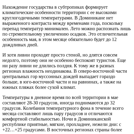
Нахождение государства в субтропиках формирует
климатические особенности территории с ее высокими
круглогодичными температурами. В Доминикане нет
выраженного контраста между временами года, поскольку
перепад температур минимален. Лето можно распознать лишь
по стремительному увеличению осадков. Это отличительная
особенность мая, в этом месяце обязательно будет до 12
дождливых дней.
И хотя ливни проходят просто стеной, но длятся совсем
недолго, поэтому они не особенно беспокоят туристов. Еще
ни разу ливни не длились полдня. К тому же в разных
регионах влажность неодинакова. В северо-восточной части
центральных гор муссонных дождей выпадает гораздо
больше, в юго-восточной части и на равнинах, а также на
южных пляжах более сухой климат.
Температуры в дневное время по всей территории в мае
составляют 28-30 градусов, иногда поднимаются до 32
градусов. Колебания температурного фона в течение всего
месяца составляют лишь пару градусов и отличаются
комфортной стабильностью. Ночи в Доминиканской
республике приятные, мягкие, прохладнее, нежели дни: с
+22…+25 градусами. В восточных регионах страны более