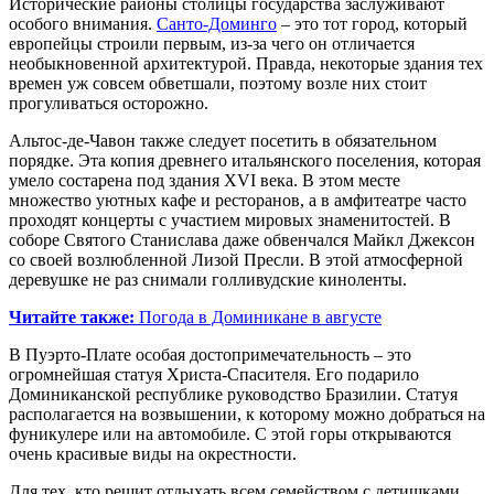
Исторические районы столицы государства заслуживают
особого внимания.
Санто-Доминго
– это тот город, который
европейцы строили первым, из-за чего он отличается
необыкновенной архитектурой. Правда, некоторые здания тех
времен уж совсем обветшали, поэтому возле них стоит
прогуливаться осторожно.
Альтос-де-Чавон также следует посетить в обязательном
порядке. Эта копия древнего итальянского поселения, которая
умело состарена под здания XVI века. В этом месте
множество уютных кафе и ресторанов, а в амфитеатре часто
проходят концерты с участием мировых знаменитостей. В
соборе Святого Станислава даже обвенчался Майкл Джексон
со своей возлюбленной Лизой Пресли. В этой атмосферной
деревушке не раз снимали голливудские киноленты.
Читайте также:
Погода в Доминикане в августе
В Пуэрто-Плате особая достопримечательность – это
огромнейшая статуя Христа-Спасителя. Его подарило
Доминиканской республике руководство Бразилии. Статуя
располагается на возвышении, к которому можно добраться на
фуникулере или на автомобиле. С этой горы открываются
очень красивые виды на окрестности.
Для тех, кто решит отдыхать всем семейством с детишками,