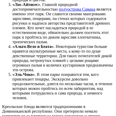
«Лос-Айтисес»
. Главной природной
достопримечательностью
полуострова Самана
является
именно этот парк. Он славится своими мангровыми
зарослями, пещерами, на стенах которых содержатся
рисунки и надписи авторства представителей древних
племен. Кто хочет насладиться природой в ее
естественном виде, обязательно должен посетить этот
парк и пройтись по диким зарослям хлопчатника,
тропических пальм.
«Альто-Вело и Беата»
. Некоторым туристам больше
нравятся окультуренные места, а кому-то по душе
девственные территории. Для таких почитателей дикой
природы, нетронутых пляжей с целыми рощами
огромных пальм и колючих кустарников предназначены
эти острова.
«Эль-Чоко»
. В этом парке понравится тем, кого
привлекают пещеры. Экскурсии довольно
продолжительные, длятся по несколько часов, в течение
которых можно пройтись по всем лабиринтам, над
которыми потрудились и сама природа, и немного
человек.
Креольские блюда являются традиционными в
Доминиканской республике. Они претерпели немало
корректив из-за влияния на кухню испанских и других