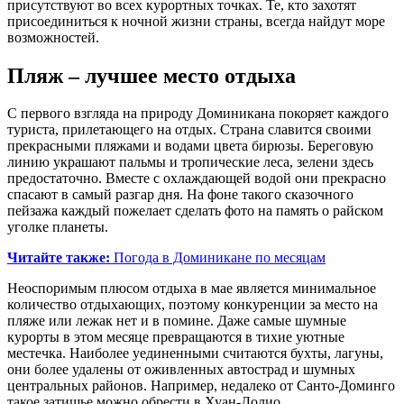
присутствуют во всех курортных точках. Те, кто захотят
присоединиться к ночной жизни страны, всегда найдут море
возможностей.
Пляж – лучшее место отдыха
С первого взгляда на природу Доминикана покоряет каждого
туриста, прилетающего на отдых. Страна славится своими
прекрасными пляжами и водами цвета бирюзы. Береговую
линию украшают пальмы и тропические леса, зелени здесь
предостаточно. Вместе с охлаждающей водой они прекрасно
спасают в самый разгар дня. На фоне такого сказочного
пейзажа каждый пожелает сделать фото на память о райском
уголке планеты.
Читайте также:
Погода в Доминикане по месяцам
Неоспоримым плюсом отдыха в мае является минимальное
количество отдыхающих, поэтому конкуренции за место на
пляже или лежак нет и в помине. Даже самые шумные
курорты в этом месяце превращаются в тихие уютные
местечка. Наиболее уединенными считаются бухты, лагуны,
они более удалены от оживленных автострад и шумных
центральных районов. Например, недалеко от Санто-Доминго
такое затишье можно обрести в Хуан-Долио.