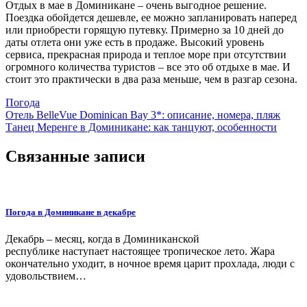
Отдых в мае в Доминикане – очень выгодное решение.
Поездка обойдется дешевле, ее можно запланировать наперед
или приобрести горящую путевку. Примерно за 10 дней до
даты отлета они уже есть в продаже. Высокий уровень
сервиса, прекрасная природа и теплое море при отсутствии
огромного количества туристов – все это об отдыхе в мае. И
стоит это практически в два раза меньше, чем в разгар сезона.
Погода
Навигация
Отель BelleVue Dominican Bay 3*: описание, номера, пляж
Танец Меренге в Доминикане: как танцуют, особенности
по
записям
Связанные записи
Погода в Доминикане в декабре
Декабрь – месяц, когда в Доминиканской
республике наступает настоящее тропическое лето. Жара
окончательно уходит, в ночное время царит прохлада, люди с
удовольствием…