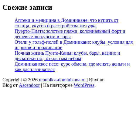
Свежие записи
Аптеки и медицина в Доминикане: что купить от
солнца, укусов и расстройства желудка
Пуэрто-Плата: золотые пляжи, колониальный форт и
дешевые экскурсии в горы
Отели у гольф-полей в Доминикане: клубы, условия для
игроков и проживание
Ночная жизнь Пунта-Каны: клубы, бары, казино и
дискотеки под открытым небом
Доминиканское песо: курс обмена, где менять деньги и
как расплачиваться
Copyright © 2026
republica-dominikana.ru
| Rhythm
Blog от
Ascendoor
| На платформе
WordPress
.