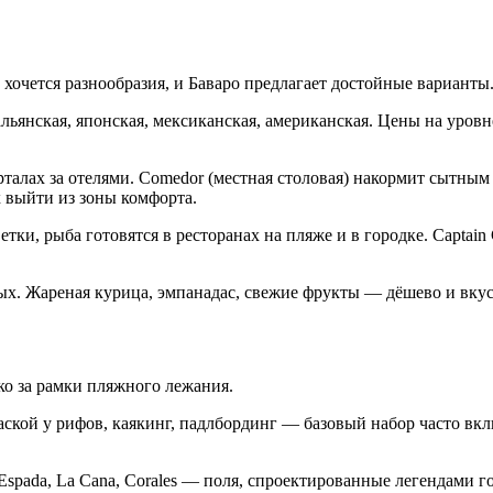
ю хочется разнообразия, и Баваро предлагает достойные варианты
льянская, японская, мексиканская, американская. Цены на уров
лах за отелями. Comedor (местная столовая) накормит сытным о
х выйти из зоны комфорта.
ки, рыба готовятся в ресторанах на пляже и в городке. Captain
ных. Жареная курица, эмпанадас, свежие фрукты — дёшево и вкус
ко за рамки пляжного лежания.
ской у рифов, каякинг, падлбординг — базовый набор часто вклю
Espada, La Cana, Corales — поля, спроектированные легендами г