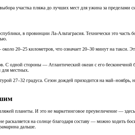
 выбора участка пляжа до лучших мест для ужина за пределами сис
публики, в провинции Ла-Альтаграсия. Технически это часть б
тью.
коло 20–25 километров, что означает 20–30 минут на такси. Эт
в. С одной стороны — Атлантический океан с его бесконечной б
 для местных.
турой 27–32 градуса. Сезон дождей приходится на май–ноябрь, 
чшим
ляжей планеты. И это не маркетинговое преувеличение — здесь
не раскаляется на солнце благодаря составу — можно ходить бос
трамарина дальше.