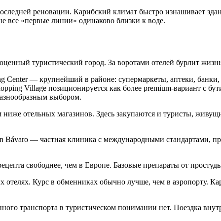
следней реновации. Карибский климат быстро изнашивает здания
е все «первые линии» одинаково близки к воде.
оценный туристический город. За воротами отелей бурлит жизнь
g Center — крупнейший в районе: супермаркеты, аптеки, банки, 
opping Village позиционируется как более premium-вариант с б
разнообразным выбором.
ниже отельных магазинов. Здесь закупаются и туристы, живущие
n Bávaro — частная клиника с международными стандартами, пр
ецепта свободнее, чем в Европе. Базовые препараты от простуды
х отелях. Курс в обменниках обычно лучше, чем в аэропорту. К
ого транспорта в туристическом понимании нет. Поездка внутри