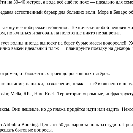
и на 30–40 метров, а вода всё ещё по пояс — идеально для семей
здавая естественный барьер для больших волн. Море в Баваро о
 закону всё побережье публичное. Технически любой человек мо
м, но купаться и загорать на полотенце никто не запретит.
август волны иногда выносят на берег бурые массы водорослей.
тично важен идеальный пляж — планируйте поездку на декабрь–
 огромен, от бюджетных троек до роскошных пятёрок.
обно: питание, напитки, развлечения, пляж — всё включено в цену
ostar, Meliá, RIU, Hard Rock. Территории огромные, инфраструкт
сы. Они дешевле, но до пляжа придётся идти или ездить. Некот
з Airbnb и Booking. Цены от 50 долларов за ночь за студию. П
 решать бытовые вопросы.