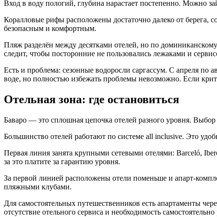
Вход в воду пологий, глубина нарастает постепенно. Можно зайт
Коралловые рифы расположены достаточно далеко от берега, со
безопасным и комфортным.
Пляж разделён между десятками отелей, но по доминиканскому
следит, чтобы посторонние не пользовались лежаками и сервисо
Есть и проблема: сезонные водоросли саргассум. С апреля по 
воде, но полностью избежать проблемы невозможно. Если кри
Отельная зона: где остановиться
Баваро — это сплошная цепочка отелей разного уровня. Выбор
Большинство отелей работают по системе all inclusive. Это уд
Первая линия занята крупными сетевыми отелями: Barceló, Iber
за это платите за гарантию уровня.
За первой линией расположены отели поменьше и апарт-комплек
пляжными клубами.
Для самостоятельных путешественников есть апартаменты чере
отсутствие отельного сервиса и необходимость самостоятельно