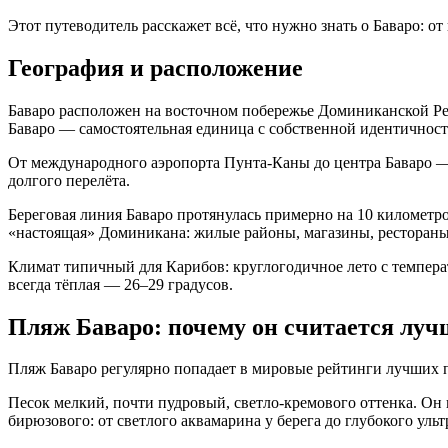
Этот путеводитель расскажет всё, что нужно знать о Баваро: от
География и расположение
Баваро расположен на восточном побережье Доминиканской Рес
Баваро — самостоятельная единица с собственной идентичнос
От международного аэропорта Пунта-Каны до центра Баваро — о
долгого перелёта.
Береговая линия Баваро протянулась примерно на 10 километро
«настоящая» Доминикана: жилые районы, магазины, рестораны
Климат типичный для Карибов: круглогодичное лето с темпера
всегда тёплая — 26–29 градусов.
Пляж Баваро: почему он считается лу
Пляж Баваро регулярно попадает в мировые рейтинги лучших п
Песок мелкий, почти пудровый, светло-кремового оттенка. Он 
бирюзового: от светлого аквамарина у берега до глубокого уль